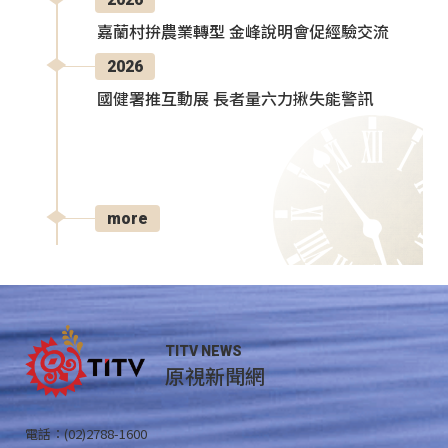
嘉蘭村拚農業轉型 金峰說明會促經驗交流
2026
國健署推互動展 長者量六力揪失能警訊
more
TITV NEWS
原視新聞網
電話：(02)2788-1600