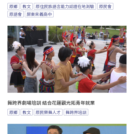
原鄉
教文
原住民族語言能力認證在地測驗
原民會
原語會
屏東來義高中
舞跨界劇場培訓 結合花蓮觀光拓青年就業
原鄉
教文
原民樂舞人才
舞跨界培訓