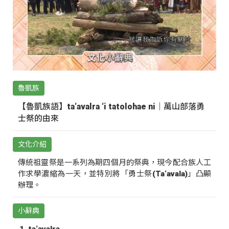
魯凱族
【魯凱族語】ta‘avalra ‘i tatolohae ni｜萬山部落勇
士祭的由來
文化介紹
傳統祖靈祭是一系列為期四個月的祭典，現今配合族人工
作求學濃縮為一天，並特別將「勇士祭(Ta‘avala)」凸顯
辦理。
小辭典
ta‘avalra