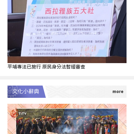
平埔專法已施行 原民身分法暫緩審查
文化小辭典