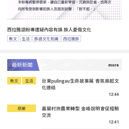
西拉雅語粉專遭疑內容有誤 族人憂傷文化
教文
生活
族語文化知識
西拉雅族
最新新聞
台東pulingau生命故事展 香氛串起文
教文
生活
化連結
12:44
嘉蘭村拚農業轉型 金峰說明會促經驗
原鄉
交流
12:41