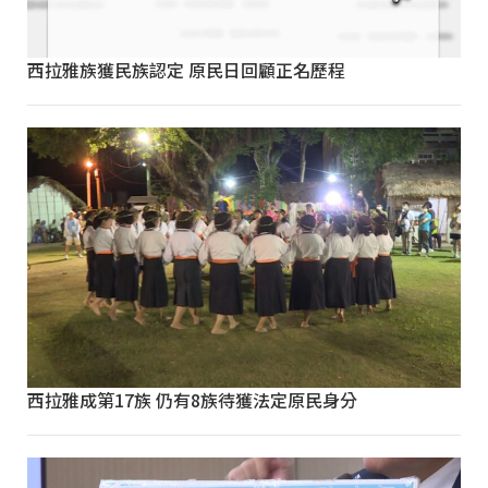
西拉雅族獲民族認定 原民日回顧正名歷程
西拉雅成第17族 仍有8族待獲法定原民身分