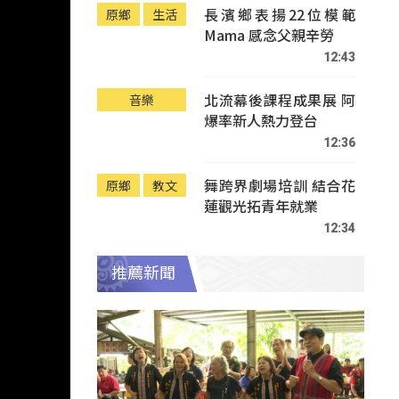
長濱鄉表揚22位模範
原鄉
生活
Mama 感念父親辛勞
12:43
北流幕後課程成果展 阿
音樂
爆率新人熱力登台
12:36
舞跨界劇場培訓 結合花
原鄉
教文
蓮觀光拓青年就業
12:34
推薦新聞