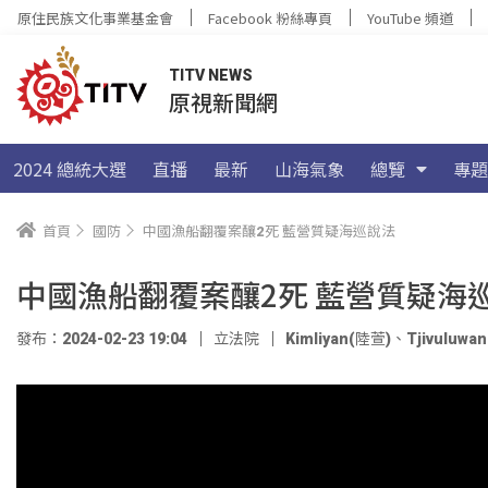
原住民族文化事業基金會
Facebook 粉絲專頁
YouTube 頻道
TITV NEWS
原視新聞網
2024 總統大選
直播
最新
山海氣象
總覽
專題
首頁
國防
中國漁船翻覆案釀2死 藍營質疑海巡說法
中國漁船翻覆案釀2死 藍營質疑海
發布：2024-02-23 19:04
立法院
Kimliyan(陸萱)
、
Tjivuluwa