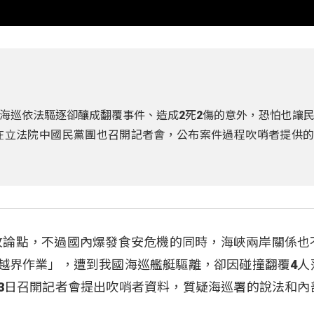
海巡依法驅逐卻釀成翻覆事件、造成2死2傷的意外，恐怕也讓
在立法院中國民黨團也召開記者會，公布案件過程吹哨者提供
攻論點，不過國內爆發食安危機的同時，海峽兩岸關係也
域越界作業」，遭到我國海巡艦艇驅離，卻因碰撞翻覆4人
23日召開記者會提出吹哨者資料，質疑海巡署的說法和內