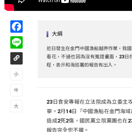
Facebook
大綱
Line
近日發生在金門中國漁船越界作業，我國
看花，不過也因為沒有蒐證畫面，23日
程，表示和海巡署的報告有出入。
A
23日食安專報在立法院成為立委主
A
寧。2月14日「中國漁船在金門海
A
造成2死2傷，國民黨立院黨團也在
報告完全兜不攏。