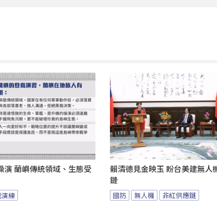
操演 蘭嶼傳統領域、生態受
賴清德見金映玉 盼台美建無人
鏈
戰演練
國防
無人機
非紅供應鏈