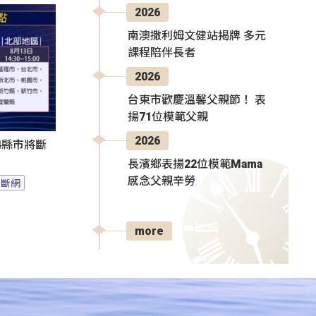
2026
南澳撒利姆文健站揭牌 多元
課程陪伴長者
2026
台東市歡慶溫馨父親節！ 表
揚71位模範父親
2026
4縣市將斷
長濱鄉表揚22位模範Mama
感念父親辛勞
斷網
more