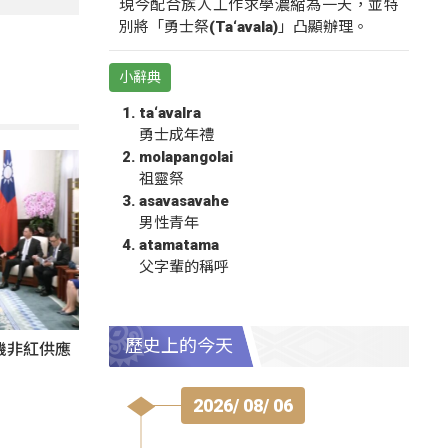
現今配合族人工作求學濃縮為一天，並特
別將「勇士祭(Ta‘avala)」凸顯辦理。
小辭典
ta‘avalra
勇士成年禮
molapangolai
祖靈祭
asavasavahe
男性青年
atamatama
父字輩的稱呼
歷史上的今天
機非紅供應
2026/ 08/ 06