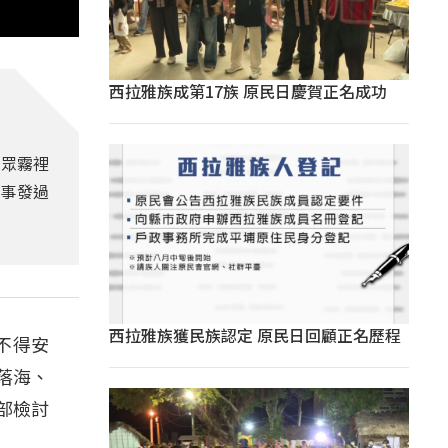
西拉雅族成第17族 原民日慶賀正名成功
民眾霧裡
的事發過
西拉雅族獲民族認定 原民日回顧正名歷程
不得安
落海、
部檢討