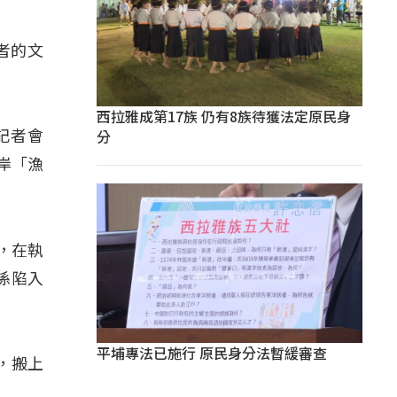
者的文
西拉雅成第17族 仍有8族待獲法定原民身
分
記者會
岸「漁
位，在執
係陷入
平埔專法已施行 原民身分法暫緩審查
，搬上