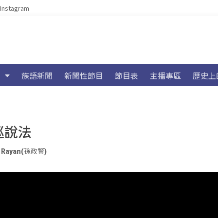
Instagram
族語新聞
新聞性節目
節目表
主播專區
歷史上
巡說法
n Rayan(孫政賢)