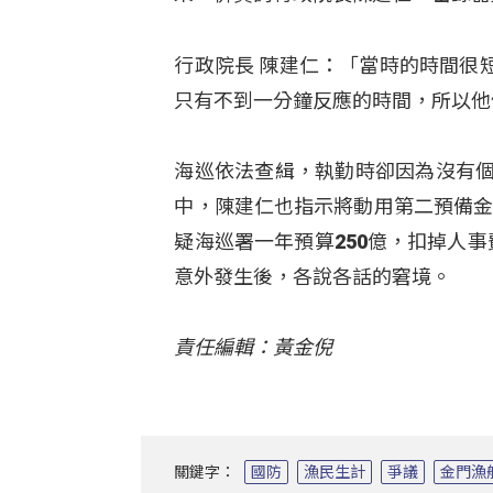
行政院長 陳建仁：「當時的時間很
只有不到一分鐘反應的時間，所以他
海巡依法查緝，執勤時卻因為沒有個
中，陳建仁也指示將動用第二預備金，
疑海巡署一年預算250億，扣掉人
意外發生後，各說各話的窘境。
責任編輯：黃金倪
關鍵字：
國防
漁民生計
爭議
金門漁