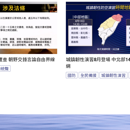
遭查 朝野交鋒言論自由界線
城鎮韌性演習8月登場 中北部1
網
總統聲
國防
全民備援
城鎮韌性演習