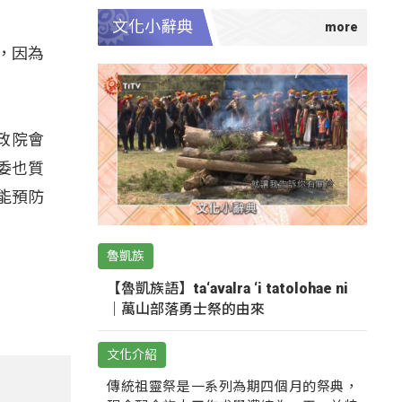
文化小辭典
，因為
政院會
委也質
能預防
魯凱族
【魯凱族語】ta‘avalra ‘i tatolohae ni
｜萬山部落勇士祭的由來
文化介紹
傳統祖靈祭是一系列為期四個月的祭典，