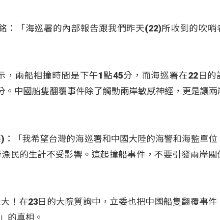
銘：「海巡署的內部報告跟我們昨天(22)所收到的吹哨
，兩船相撞時間是下午1點45分，而海巡署在22日的
0分。中國船隻翻覆事件除了觸動兩岸敏感神經，更是讓兩
(高金素梅)：「我希望台灣的海巡署和中國大陸的海警和海監單
岸漁民的生計不受影響。這起撞船事件，不要引發兩岸關
大！在23日的大院質詢中，立委也把中國船隻翻覆事件
」的真相。