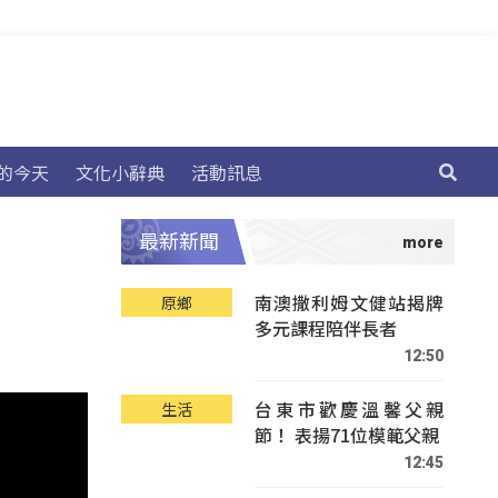
的今天
文化小辭典
活動訊息
最新新聞
南澳撒利姆文健站揭牌
原鄉
多元課程陪伴長者
12:50
台東市歡慶溫馨父親
生活
節！ 表揚71位模範父親
12:45