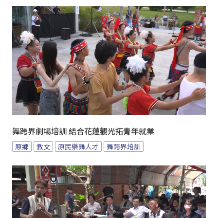
舞跨界劇場培訓 結合花蓮觀光拓青年就業
原鄉
教文
原民樂舞人才
舞跨界培訓