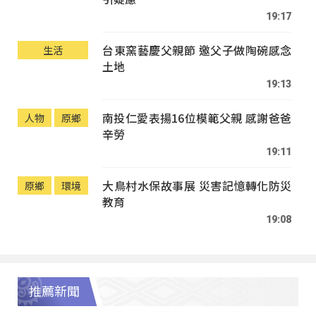
19:17
台東窯藝慶父親節 邀父子做陶碗感念
生活
土地
19:13
南投仁愛表揚16位模範父親 感謝爸爸
人物
原鄉
辛勞
19:11
大鳥村水保故事展 災害記憶轉化防災
原鄉
環境
教育
19:08
推薦新聞