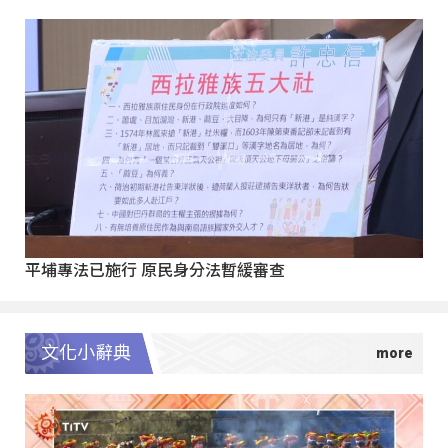
平埔專法已施行 原民身分法暫緩審查
文化小辭典