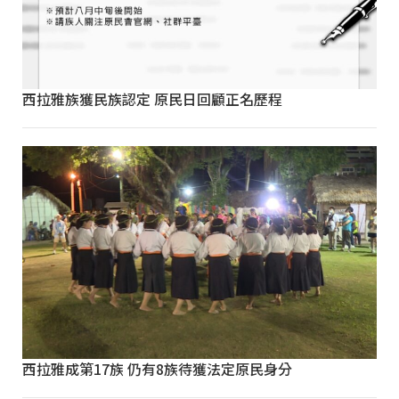
西拉雅族獲民族認定 原民日回顧正名歷程
西拉雅成第17族 仍有8族待獲法定原民身分