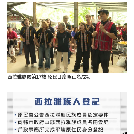
西拉雅族成第17族 原民日慶賀正名成功