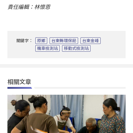
責任編輯：林懷恩
關鍵字：
原鄉
台東縣環保局
台東金峰
機車檢測站
移動式檢測站
相關文章