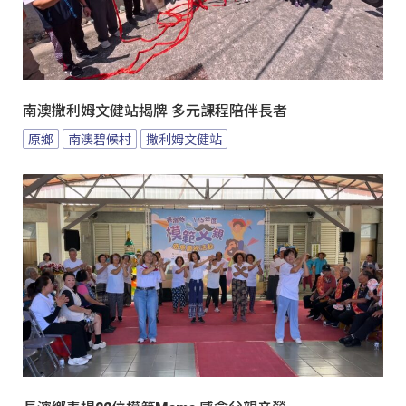
南澳撒利姆文健站揭牌 多元課程陪伴長者
原鄉
南澳碧候村
撒利姆文健站