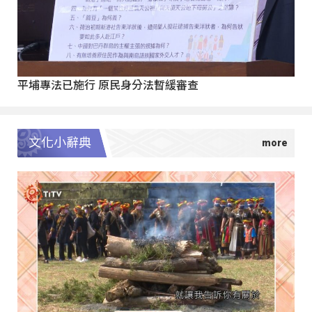
平埔專法已施行 原民身分法暫緩審查
文化小辭典