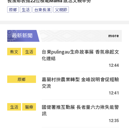
長濱鄉表揚22位模範Mama 感念父親辛勞
原鄉
生活
台東長濱
父親節
最新新聞
台東pulingau生命故事展 香氛串起文
教文
生活
化連結
12:44
嘉蘭村拚農業轉型 金峰說明會促經驗
原鄉
交流
12:41
國健署推互動展 長者量六力揪失能警
生活
醫療
訊
12:35