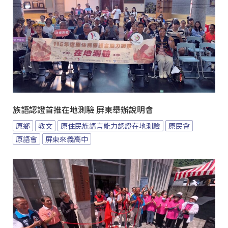
族語認證首推在地測驗 屏東舉辦說明會
原鄉
教文
原住民族語言能力認證在地測驗
原民會
原語會
屏東來義高中