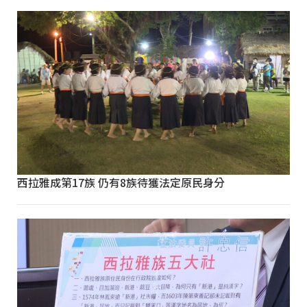
西拉雅成第17族 仍有8族待獲法定原民身分