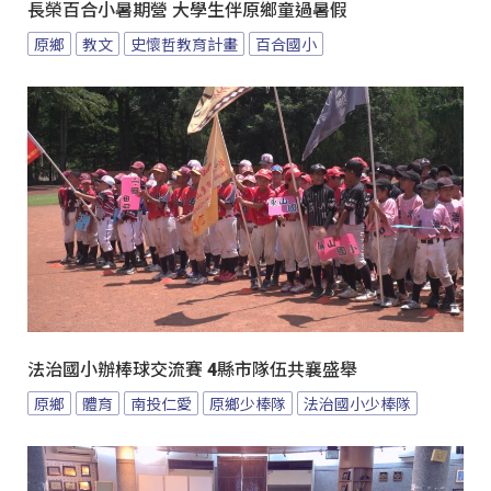
長榮百合小暑期營 大學生伴原鄉童過暑假
原鄉
教文
史懷哲教育計畫
百合國小
法治國小辦棒球交流賽 4縣市隊伍共襄盛舉
原鄉
體育
南投仁愛
原鄉少棒隊
法治國小少棒隊