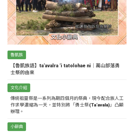
魯凱族
【魯凱族語】ta‘avalra ‘i tatolohae ni｜萬山部落勇
士祭的由來
文化介紹
傳統祖靈祭是一系列為期四個月的祭典，現今配合族人工
作求學濃縮為一天，並特別將「勇士祭(Ta‘avala)」凸顯
辦理。
小辭典