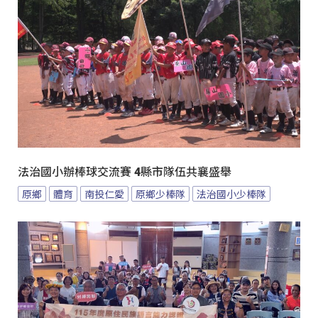
法治國小辦棒球交流賽 4縣市隊伍共襄盛舉
原鄉
體育
南投仁愛
原鄉少棒隊
法治國小少棒隊