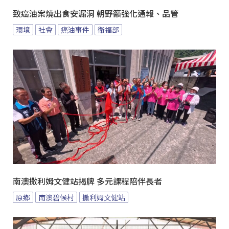
致癌油案燒出食安漏洞 朝野籲強化通報、品管
環境
社會
癌油事件
衛福部
南澳撒利姆文健站揭牌 多元課程陪伴長者
原鄉
南澳碧候村
撒利姆文健站