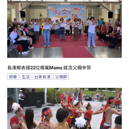
長濱鄉表揚22位模範Mama 感念父親辛勞
原鄉
生活
台東長濱
父親節