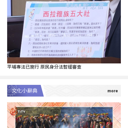
平埔專法已施行 原民身分法暫緩審查
文化小辭典