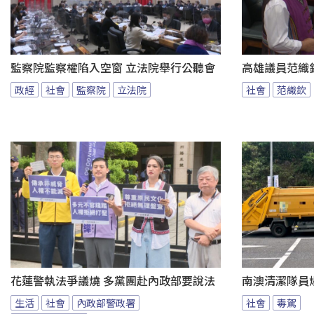
監察院監察權陷入空窗 立法院舉行公聽會
高雄議員范織
政經
社會
監察院
立法院
社會
范織欽
花蓮警執法爭議燒 多黨團赴內政部要說法
南澳清潔隊員
生活
社會
內政部警政署
社會
毒駕