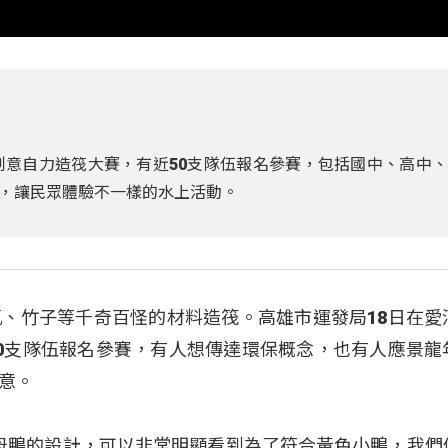
創意自力造筏大賽，有近50支隊伍報名參賽，包括國中、高中
，讓民眾體驗不一樣的水上活動。
、竹子等千奇百怪的材料造筏。高雄市運發局18日在愛
0支隊伍報名參賽，有人想傳達環保概念，也有人應景龍
意。
薑母鴨的設計，可以非常明顯看到為了符合黃色小鴨，我們