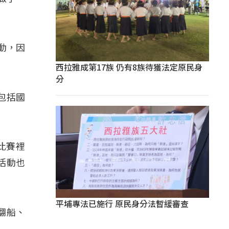
動，因
西拉雅成第17族 仍有8族待獲法定原民身
分
包括國
。
比賽裡
活動也
平埔專法已施行 原民身分法暫緩審查
翻船、