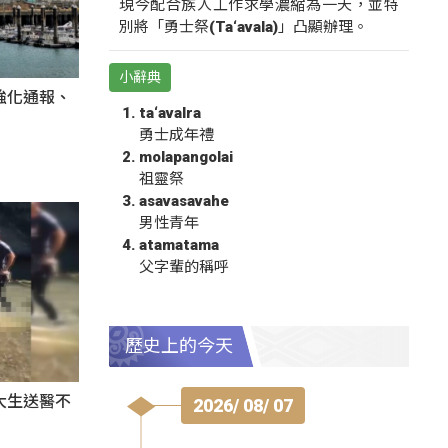
現今配合族人工作求學濃縮為一天，並特
別將「勇士祭(Ta‘avala)」凸顯辦理。
小辭典
強化通報、
ta‘avalra
勇士成年禮
molapangolai
祖靈祭
asavasavahe
男性青年
atamatama
父字輩的稱呼
歷史上的今天
大生送醫不
2026/ 08/ 07