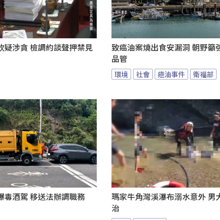
欽疑涉貪 檢調約談聲押禁見
致癌油案燒出食安漏洞 朝野籲
品管
環境
社會
癌油事件
衛福部
爆毒酒駕 移送法辦調職務
瑪家牛角灣溪瀑布溺水意外 男
治