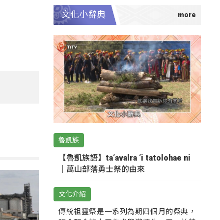
文化小辭典
魯凱族
【魯凱族語】ta‘avalra ‘i tatolohae ni
｜萬山部落勇士祭的由來
文化介紹
傳統祖靈祭是一系列為期四個月的祭典，