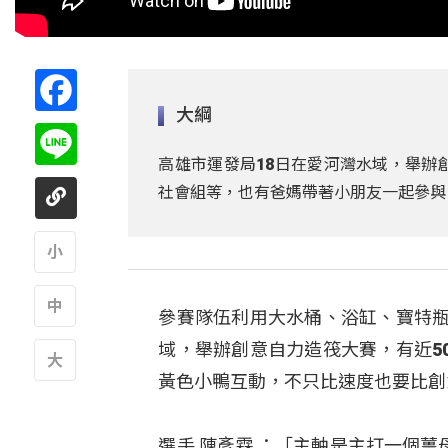
Facebook
大綱
Line
高雄市運發局18日在愛河灣水域，舉辦
社會組等，也有爸媽帶著小朋友一起參與
A
參賽隊伍利用大水桶、浴缸、寶特瓶
A
域，舉辦創意自力造筏大賽，有近5
黃色小鴨互動，不只比速度也要比創
A
選手 陳彥霖 ：「主軸是主打一個