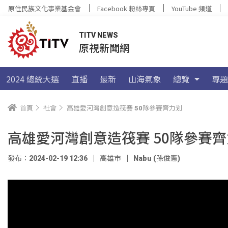
原住民族文化事業基金會
Facebook 粉絲專頁
YouTube 頻道
TITV NEWS
原視新聞網
2024 總統大選
直播
最新
山海氣象
總覽
專題
首頁
社會
高雄愛河灣創意造筏賽 50隊參賽齊力划
高雄愛河灣創意造筏賽 50隊參賽
發布：2024-02-19 12:36
高雄市
Nabu (孫俊憲)