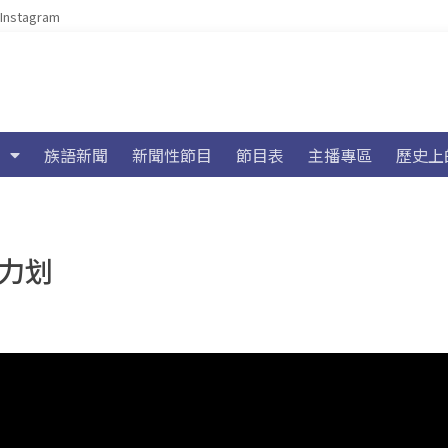
Instagram
族語新聞
新聞性節目
節目表
主播專區
歷史上
齊力划