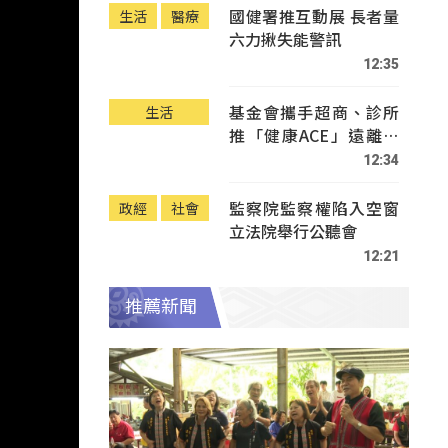
國健署推互動展 長者量
生活
醫療
六力揪失能警訊
12:35
基金會攜手超商、診所
生活
推「健康ACE」遠離疾
病
12:34
監察院監察權陷入空窗
政經
社會
立法院舉行公聽會
12:21
推薦新聞