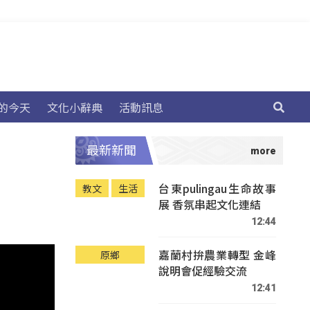
的今天
文化小辭典
活動訊息
最新新聞
台東pulingau生命故事
教文
生活
展 香氛串起文化連結
12:44
嘉蘭村拚農業轉型 金峰
原鄉
說明會促經驗交流
12:41