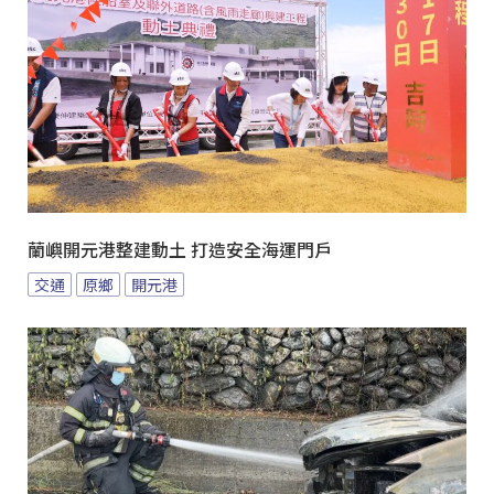
蘭嶼開元港整建動土 打造安全海運門戶
交通
原鄉
開元港