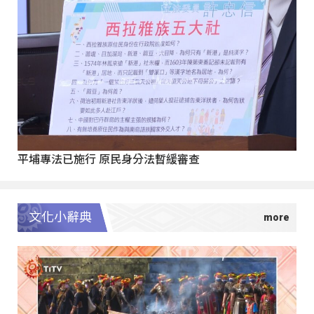
平埔專法已施行 原民身分法暫緩審查
文化小辭典