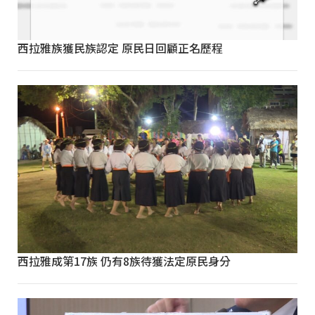
西拉雅族獲民族認定 原民日回顧正名歷程
西拉雅成第17族 仍有8族待獲法定原民身分