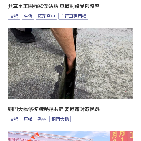
共享單車開通羅浮站點 車道劃設受限路窄
交通
生活
羅浮高中
自行車專用道
銅門大橋修復期程遲未定 要道遭封惹民怨
交通
原鄉
秀林
銅門大橋