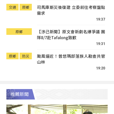
司馬庫斯災後復建 立委前往考察盤點
交通
原鄉
需求
19:37
【涉己新聞】原文會新劇名爆爭議 團
原鄉
隊8/7赴Tafalong致歉
19:31
颱風逼近！普悠瑪部落族人勘查共管
原鄉
防災
山林
19:20
推薦新聞