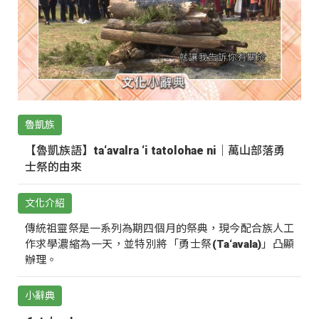
魯凱族
【魯凱族語】ta‘avalra ‘i tatolohae ni｜萬山部落勇
士祭的由來
文化介紹
傳統祖靈祭是一系列為期四個月的祭典，現今配合族人工
作求學濃縮為一天，並特別將「勇士祭(Ta‘avala)」凸顯
辦理。
小辭典