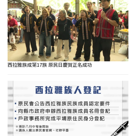
西拉雅族成第17族 原民日慶賀正名成功