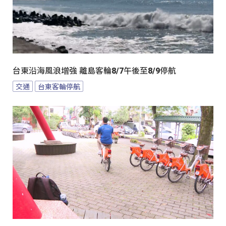
台東沿海風浪增強 離島客輪8/7午後至8/9停航
交通
台東客輪停航