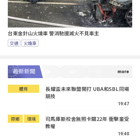
台東金針山火燒車 警消馳援滅火不見車主
交通
火燒車
最新新聞
長耀盃未來聯盟開打 UBA和SBL同場
體育
競技
19:47
司馬庫斯校舍無照卡關22年 衝擊童受
原鄉
環境
教權
19:40