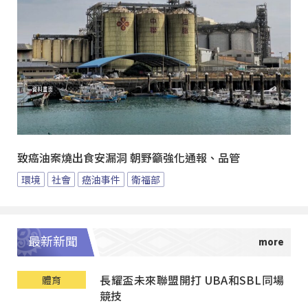
致癌油案燒出食安漏洞 朝野籲強化通報、品管
環境
社會
癌油事件
衛福部
最新新聞
長耀盃未來聯盟開打 UBA和SBL同場
體育
競技