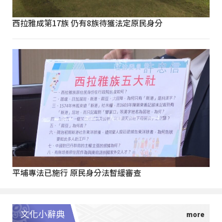
西拉雅成第17族 仍有8族待獲法定原民身分
平埔專法已施行 原民身分法暫緩審查
文化小辭典