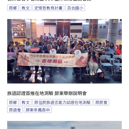
原鄉
教文
史懷哲教育計畫
百合國小
族語認證首推在地測驗 屏東舉辦說明會
原鄉
教文
原住民族語言能力認證在地測驗
原民會
原語會
屏東來義高中