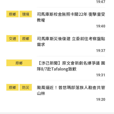
19:47
司馬庫斯校舍無照卡關22年 衝擊童受
原鄉
環境
教權
19:40
司馬庫斯災後復建 立委前往考察盤點
交通
原鄉
需求
19:37
【涉己新聞】原文會新劇名爆爭議 團
原鄉
隊8/7赴Tafalong致歉
19:31
颱風逼近！普悠瑪部落族人勘查共管
原鄉
防災
山林
19:20