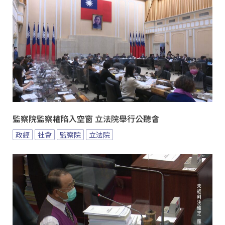
監察院監察權陷入空窗 立法院舉行公聽會
政經
社會
監察院
立法院