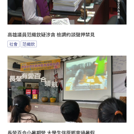
高雄議員范織欽疑涉貪 檢調約談聲押禁見
社會
范織欽
長榮百合小暑期營 大學生伴原鄉童過暑假