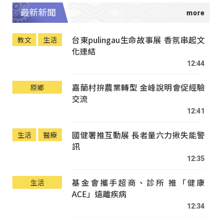
最新新聞
台東pulingau生命故事展 香氛串起文
教文
生活
化連結
12:44
嘉蘭村拚農業轉型 金峰說明會促經驗
原鄉
交流
12:41
國健署推互動展 長者量六力揪失能警
生活
醫療
訊
12:35
基金會攜手超商、診所 推「健康
生活
ACE」遠離疾病
12:34