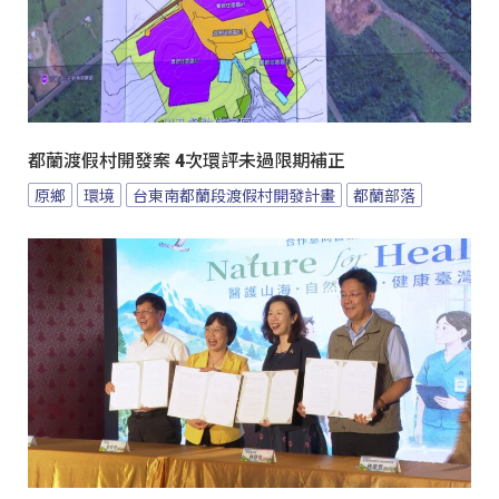
都蘭渡假村開發案 4次環評未過限期補正
原鄉
環境
台東南都蘭段渡假村開發計畫
都蘭部落