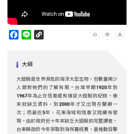
Facebook
Line
A
A
A
大綱
大翅鯨是世界瀕危的海洋大型生物，但數量稀少
人類對牠們的了解有限。台灣早期1920年到
1967年為止在恆春還有捕捉大翅鯨的紀錄。後
來就缺乏資料，到2000年才又出現在蘭嶼一
次；而最近5年，花東海域和恆春又陸續有發
現。由於政府近十年來缺乏大翅鯨的完整調查，
台東縣政府今年爭取到海保署經費，要推動目擊