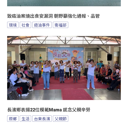
致癌油案燒出食安漏洞 朝野籲強化通報、品管
環境
社會
癌油事件
衛福部
長濱鄉表揚22位模範Mama 感念父親辛勞
原鄉
生活
台東長濱
父親節