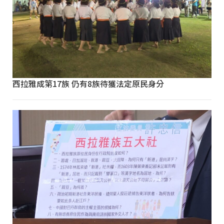
西拉雅成第17族 仍有8族待獲法定原民身分