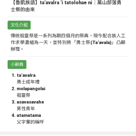
【魯凱族語】ta‘avalra ‘i tatolohae ni｜萬山部落勇
士祭的由來
文化介紹
傳統祖靈祭是一系列為期四個月的祭典，現今配合族人工
作求學濃縮為一天，並特別將「勇士祭(Ta‘avala)」凸顯
辦理。
小辭典
ta‘avalra
勇士成年禮
molapangolai
祖靈祭
asavasavahe
男性青年
atamatama
父字輩的稱呼