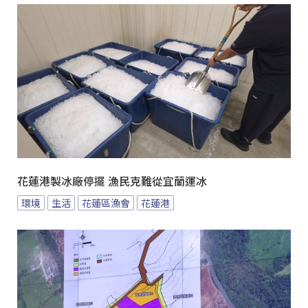
花蓮港製冰廠停擺 漁民克難從宜蘭運冰
環境
生活
花蓮區漁會
花蓮港