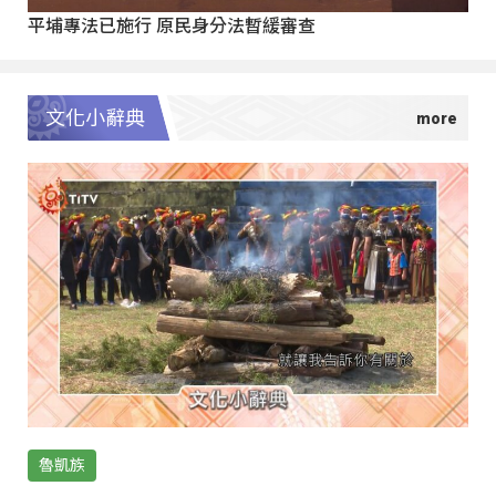
平埔專法已施行 原民身分法暫緩審查
文化小辭典
魯凱族