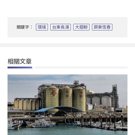
關鍵字：
環境
台東長濱
大翅鯨
屏東恆春
相關文章