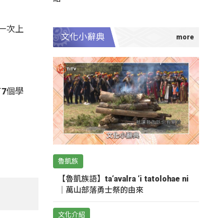
一次上
文化小辭典
7個學
魯凱族
【魯凱族語】ta‘avalra ‘i tatolohae ni
｜萬山部落勇士祭的由來
文化介紹