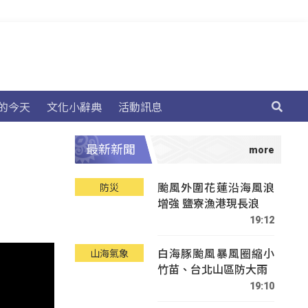
的今天
文化小辭典
活動訊息
最新新聞
颱風外圍花蓮沿海風浪
防災
增強 鹽寮漁港現長浪
19:12
白海豚颱風暴風圈縮小
山海氣象
竹苗、台北山區防大雨
19:10