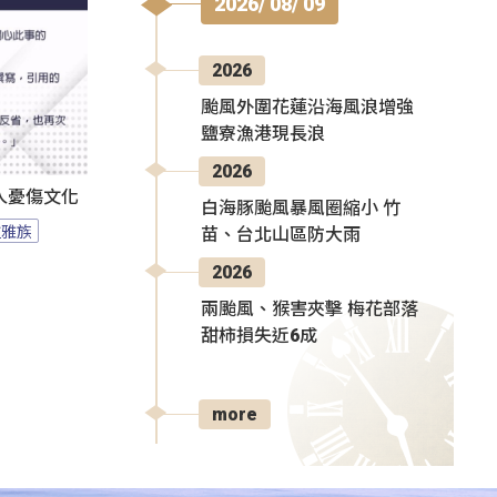
2026/ 08/ 09
2026
颱風外圍花蓮沿海風浪增強
鹽寮漁港現長浪
2026
人憂傷文化
白海豚颱風暴風圈縮小 竹
拉雅族
苗、台北山區防大雨
2026
兩颱風、猴害夾擊 梅花部落
甜柿損失近6成
more