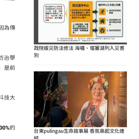
因為傳
政院版災防法修法 海嘯、堰塞湖列入災害
別
防治學
」是前
科技大
0%的
台東pulingau生命故事展 香氛串起文化連
結
。