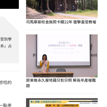
司馬庫斯校舍無照卡關22年 衝擊童受教權
最受到學
治系」占
屏東推永久屋地籍分割分照 解長年產權難
想唸的
題
一點差