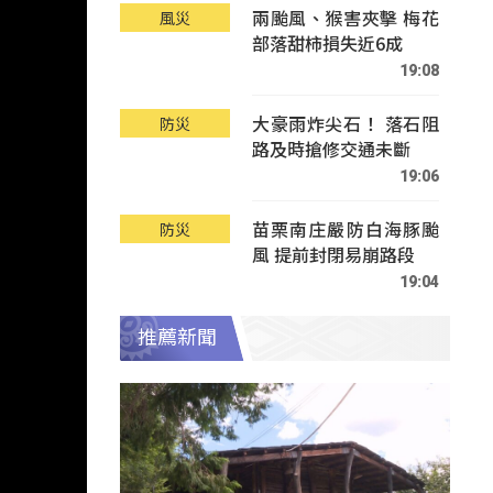
兩颱風、猴害夾擊 梅花
風災
部落甜柿損失近6成
19:08
大豪雨炸尖石！ 落石阻
防災
路及時搶修交通未斷
19:06
苗栗南庄嚴防白海豚颱
防災
風 提前封閉易崩路段
19:04
推薦新聞