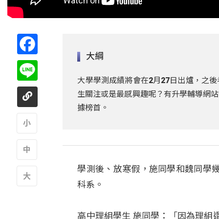
Facebook
大綱
Line
大學學測成績將會在2月27日出爐，之
生關注或是最感興趣呢？有升學輔導網站
據榜首。
A
學測後、放寒假，施同學和魏同學
A
科系。
A
高中理組學生 施同學：「因為理組