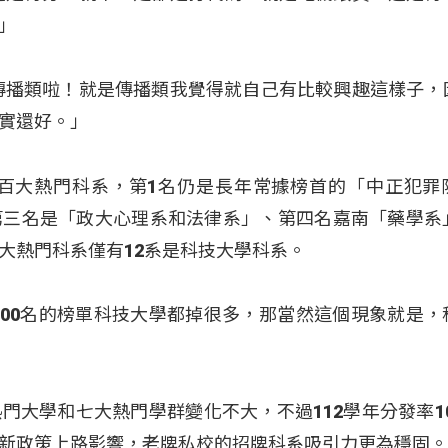
」
傳播類啦！就是傳播類我覺得就自己有比較興趣這樣子，
實還好。」
4百大熱門科系，第1名仍是長年常據榜首的「中正犯罪
第三名是「政大心理系和法律系」、第四名嘉南「藥學系
大熱門科系僅有12系是科技大學科系。
200名的榜單科技大學都掉很多，那當然這個現象就是，
門大學和七大熱門學群變化不大，不過112學年分發率10
新政策上路影響，老牌私校的招牌科系吸引力更為穩固