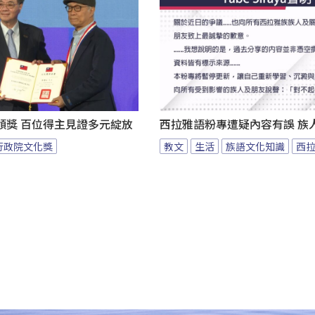
頒獎 百位得主見證多元綻放
西拉雅語粉專遭疑內容有誤 族
行政院文化獎
教文
生活
族語文化知識
西