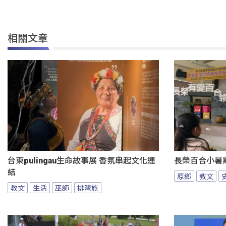
相關文章
台東pulingau生命故事展 香氛串起文化連
長榮百合小暑
結
原鄉
教文
教文
生活
巫師
排灣族