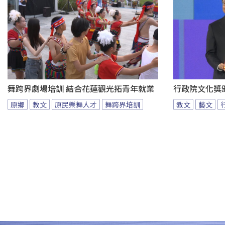
舞跨界劇場培訓 結合花蓮觀光拓青年就業
行政院文化獎
原鄉
教文
原民樂舞人才
舞跨界培訓
教文
藝文