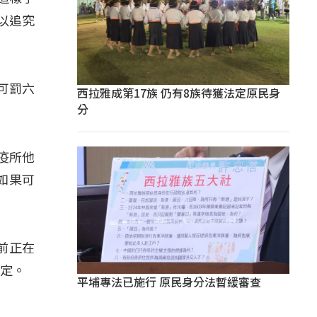
以追究
可罰六
西拉雅成第17族 仍有8族待獲法定原民身
分
疫所他
如果可
前正在
規定。
平埔專法已施行 原民身分法暫緩審查