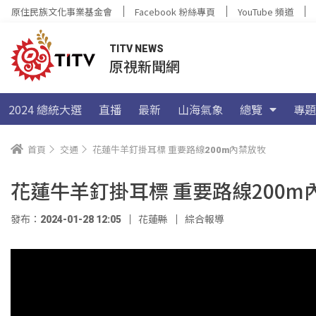
原住民族文化事業基金會
Facebook 粉絲專頁
YouTube 頻道
TITV NEWS
原視新聞網
2024 總統大選
直播
最新
山海氣象
總覽
專題
首頁
交通
花蓮牛羊釘掛耳標 重要路線200m內禁放牧
花蓮牛羊釘掛耳標 重要路線200m
發布：2024-01-28 12:05
花蓮縣
綜合報導