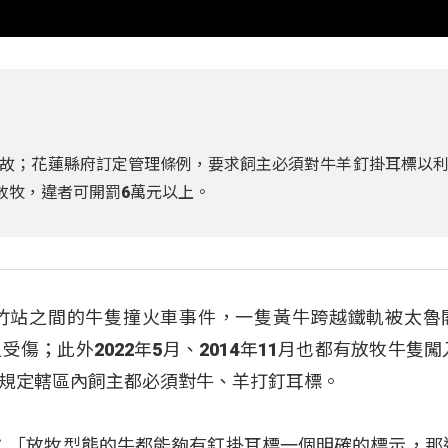
故；花蓮縣府訂定管理條例，要求飼主必須對牛羊釘掛耳標以
放牧，違者可開罰6萬元以上。
竹站之間的牛隻撞火車事件，一隻黃牛跨越鐵軌被太魯
傷；此外2022年5月、2014年11月也都有放牧牛隻闖
規定轄區內飼主都必須對牛、羊打釘耳標。
伊：「放牧型態的牛都能夠有釘掛耳標一個明確的標示，那