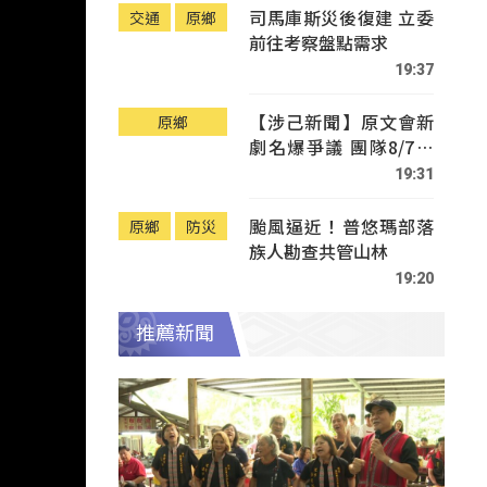
司馬庫斯災後復建 立委
交通
原鄉
前往考察盤點需求
19:37
【涉己新聞】原文會新
原鄉
劇名爆爭議 團隊8/7赴
Tafalong致歉
19:31
颱風逼近！普悠瑪部落
原鄉
防災
族人勘查共管山林
19:20
推薦新聞