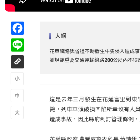
Facebook
大綱
Line
花東鐵路與省道不時發生牛隻侵入造成事
並規範重要交通運輸線路200公尺內不得
A
這是去年三月發生在花蓮富里到東
A
斃，列車車頭破損凹陷所幸沒有人員受
造成事故，因此縣府制訂管理條例，
A
花蓮縣政府 農業處畜牧科長 黃詩