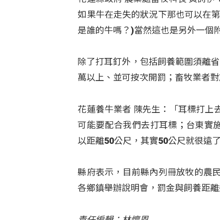
如果牛在走失的狀況下那也可以在第
是誰的牛嗎？)當然這也是另外一個
除了打耳釘外，包括飼養範圍須離省
萬以上、並可按次開罰；畜牧業者對
花蓮養牛業者 陳先生：「耳標打上
可能要配合我們去打耳標；台東實施
以距離50公尺，其實50公尺就很遠
縣府表示，目前縣內列冊放牧的農民
各鄉鎮舉辦說明會，罰金與飼養距離
責任編輯：林懷恩