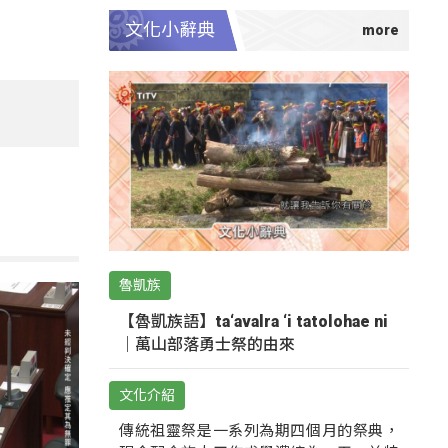
文化小辭典
魯凱族
【魯凱族語】ta‘avalra ‘i tatolohae ni
｜萬山部落勇士祭的由來
文化介紹
傳統祖靈祭是一系列為期四個月的祭典，