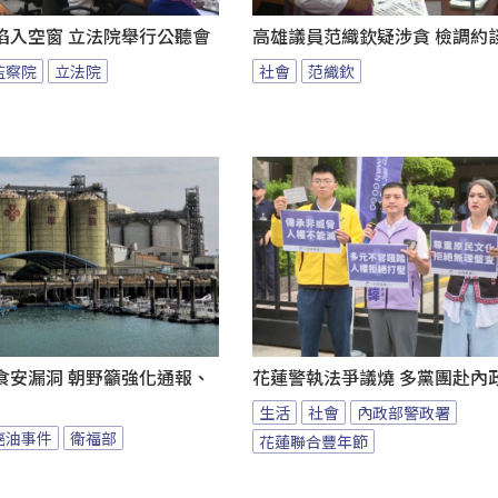
陷入空窗 立法院舉行公聽會
高雄議員范織欽疑涉貪 檢調約
監察院
立法院
社會
范織欽
食安漏洞 朝野籲強化通報、
花蓮警執法爭議燒 多黨團赴內
生活
社會
內政部警政署
癌油事件
衛福部
花蓮聯合豐年節