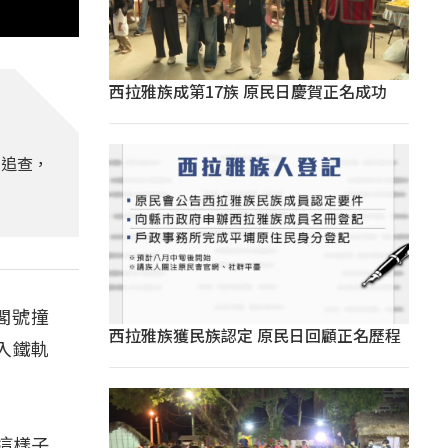
西拉雅族成第17族 原民日慶賀正名成功
利追查，
閣號撞
西拉雅族獲民族認定 原民日回顧正名歷程
入鐵軌
這樣子