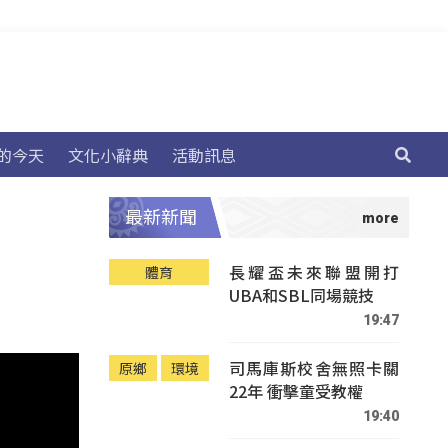
的今天
文化小辭典
活動訊息
最新新聞
長耀盃未來聯盟開打
體育
UBA和SBL同場競技
19:47
司馬庫斯校舍無照卡關
原鄉
環境
22年 衝擊童受教權
19:40