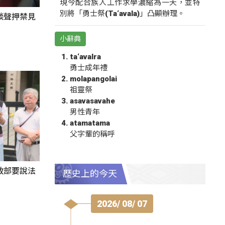
現今配合族人工作求學濃縮為一天，並特
別將「勇士祭(Ta‘avala)」凸顯辦理。
談聲押禁見
小辭典
ta‘avalra
勇士成年禮
molapangolai
祖靈祭
asavasavahe
男性青年
atamatama
父字輩的稱呼
政部要說法
歷史上的今天
2026/ 08/ 07