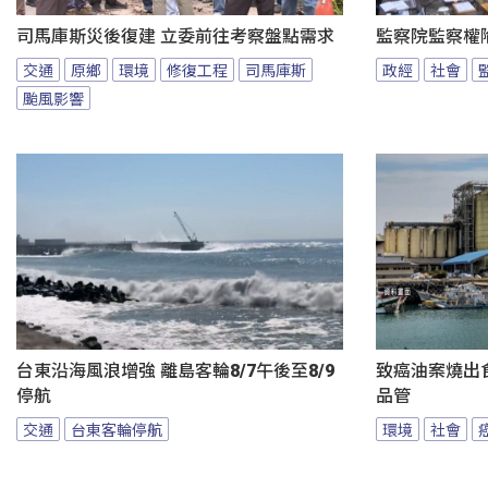
司馬庫斯災後復建 立委前往考察盤點需求
監察院監察權
交通
原鄉
環境
修復工程
司馬庫斯
政經
社會
颱風影響
台東沿海風浪增強 離島客輪8/7午後至8/9
致癌油案燒出
停航
品管
交通
台東客輪停航
環境
社會