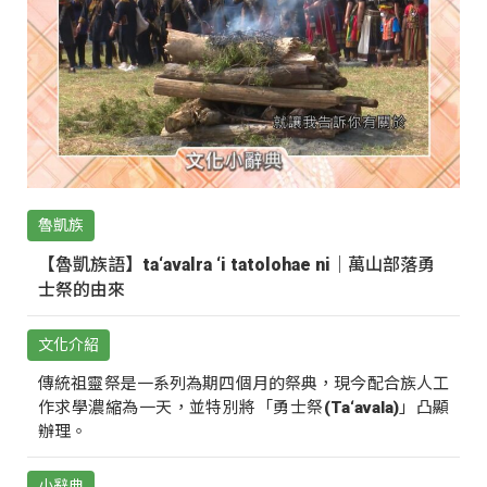
魯凱族
【魯凱族語】ta‘avalra ‘i tatolohae ni｜萬山部落勇
士祭的由來
文化介紹
傳統祖靈祭是一系列為期四個月的祭典，現今配合族人工
作求學濃縮為一天，並特別將「勇士祭(Ta‘avala)」凸顯
辦理。
小辭典