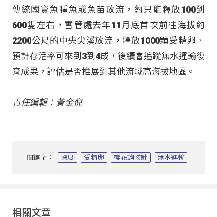
傳統國寶魚種魚或魚苗放流，約只能釋放100到
600隻左右，雪管處去年11月底首次前往海拔約
2200公尺的中央尖溪放流，釋放1000顆受精卵、
預計存活率可來到3到4成，後續會追蹤無水運輸復
育成果，評估是否推展到其他流域高海拔地區。
責任編輯：黃金倪
關鍵字：
深度
受精卵
櫻花鉤吻鮭
無水運輸
相關文章