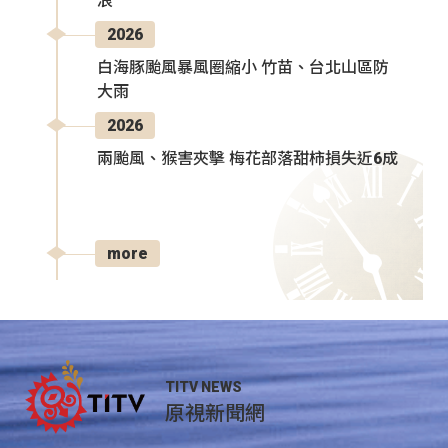
浪
2026
白海豚颱風暴風圈縮小 竹苗、台北山區防
大雨
2026
兩颱風、猴害夾擊 梅花部落甜柿損失近6成
more
TITV NEWS
原視新聞網