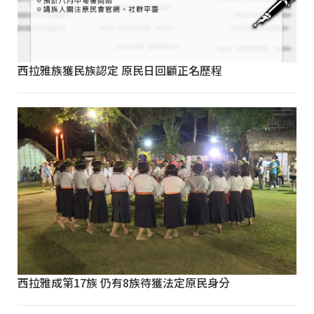
西拉雅族獲民族認定 原民日回顧正名歷程
西拉雅成第17族 仍有8族待獲法定原民身分