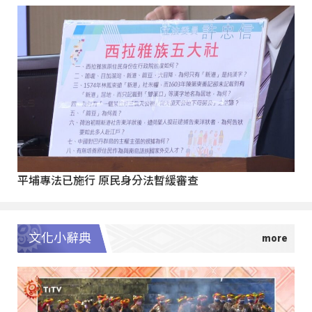
平埔專法已施行 原民身分法暫緩審查
文化小辭典