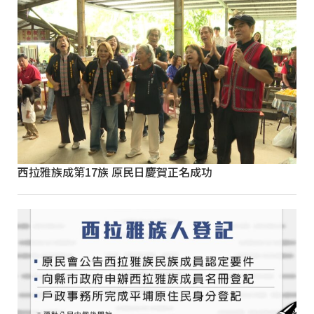
西拉雅族成第17族 原民日慶賀正名成功