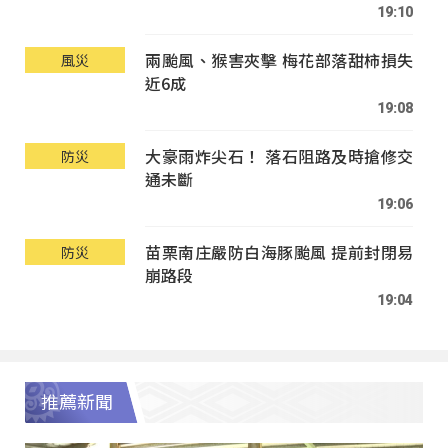
19:10
兩颱風、猴害夾擊 梅花部落甜柿損失
風災
近6成
19:08
大豪雨炸尖石！ 落石阻路及時搶修交
防災
通未斷
19:06
苗栗南庄嚴防白海豚颱風 提前封閉易
防災
崩路段
19:04
推薦新聞