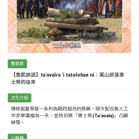
魯凱族
【魯凱族語】ta‘avalra ‘i tatolohae ni｜萬山部落勇
士祭的由來
文化介紹
傳統祖靈祭是一系列為期四個月的祭典，現今配合族人工
作求學濃縮為一天，並特別將「勇士祭(Ta‘avala)」凸顯
辦理。
小辭典