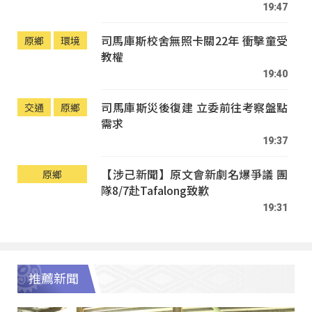
19:47
司馬庫斯校舍無照卡關22年 衝擊童受
原鄉
環境
教權
19:40
司馬庫斯災後復建 立委前往考察盤點
交通
原鄉
需求
19:37
【涉己新聞】原文會新劇名爆爭議 團
原鄉
隊8/7赴Tafalong致歉
19:31
推薦新聞