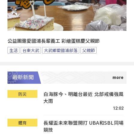
公益團邀愛國浦長輩義工 彩繪蛋糕慶父親節
生活
台東大武
大武鄉愛國浦部落
父親節
最新新聞
白海豚今、明離台最近 北部戒備強風
防災
大雨
12:02
長耀盃未來聯盟開打 UBA和SBL同場
體育
競技