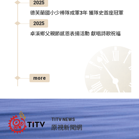
2025
德芙蘭國小少棒隊成軍3年 獲隊史首座冠軍
2025
卓溪鄉父親節感恩表揚活動 獻唱詩歌祝福
more
TITV NEWS
原視新聞網