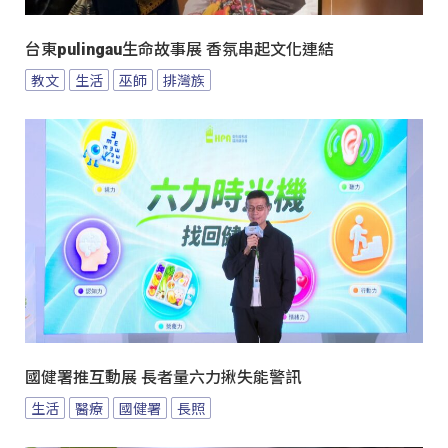
台東pulingau生命故事展 香氛串起文化連結
教文
生活
巫師
排灣族
國健署推互動展 長者量六力揪失能警訊
生活
醫療
國健署
長照