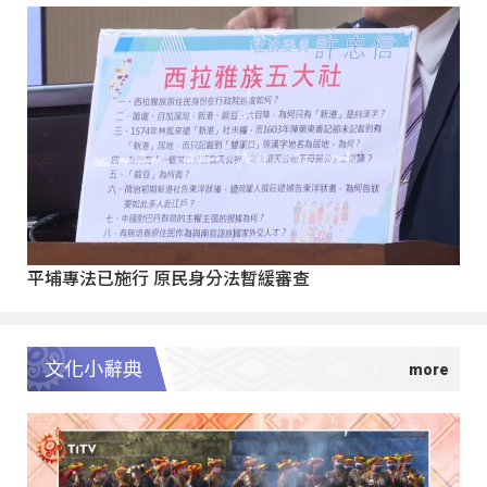
平埔專法已施行 原民身分法暫緩審查
文化小辭典