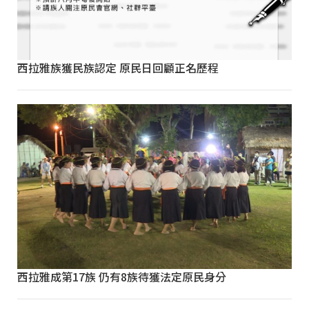
西拉雅族獲民族認定 原民日回顧正名歷程
西拉雅成第17族 仍有8族待獲法定原民身分