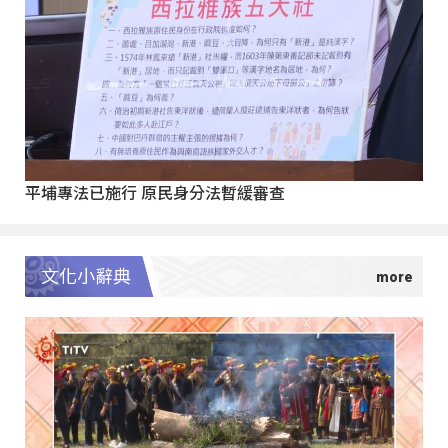
平埔專法已施行 原民身分法暫緩審查
文化小辭典