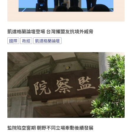
凱達格蘭論壇登場 台灣攜盟友抗境外威脅
國際
政經
凱達格蘭論壇
監院陷空窗期 朝野不同立場牽動後續發展