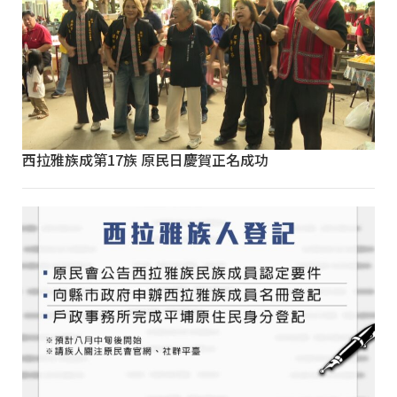
西拉雅族成第17族 原民日慶賀正名成功