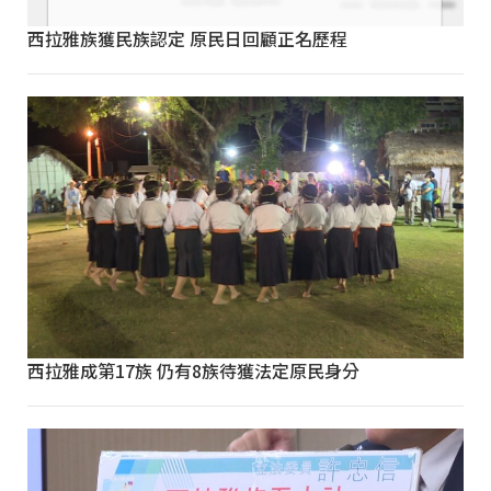
西拉雅族獲民族認定 原民日回顧正名歷程
西拉雅成第17族 仍有8族待獲法定原民身分