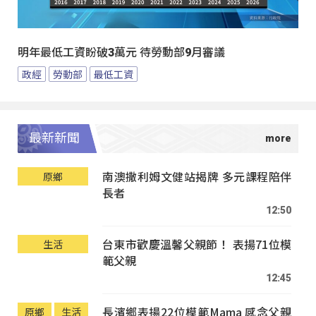
明年最低工資盼破3萬元 待勞動部9月審議
政經
勞動部
最低工資
最新新聞
南澳撒利姆文健站揭牌 多元課程陪伴
原鄉
長者
12:50
台東市歡慶溫馨父親節！ 表揚71位模
生活
範父親
12:45
長濱鄉表揚22位模範Mama 感念父親
原鄉
生活