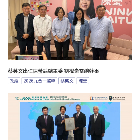
蔡英文出任陳瑩競總主委 劉櫂豪當總幹事
政經
2026九合一選舉
蔡英文
陳瑩