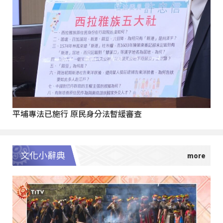
平埔專法已施行 原民身分法暫緩審查
文化小辭典