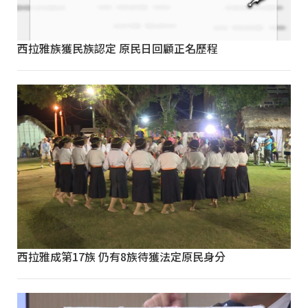
西拉雅族獲民族認定 原民日回顧正名歷程
西拉雅成第17族 仍有8族待獲法定原民身分