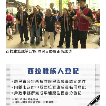
西拉雅族成第17族 原民日慶賀正名成功