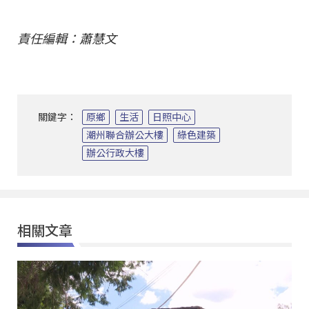
責任編輯：蕭慧文
關鍵字：
原鄉
生活
日照中心
潮州聯合辦公大樓
綠色建築
辦公行政大樓
相關文章