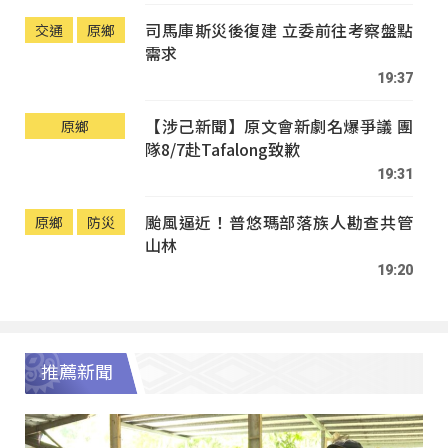
司馬庫斯災後復建 立委前往考察盤點
交通
原鄉
需求
19:37
【涉己新聞】原文會新劇名爆爭議 團
原鄉
隊8/7赴Tafalong致歉
19:31
颱風逼近！普悠瑪部落族人勘查共管
原鄉
防災
山林
19:20
推薦新聞