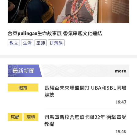
台東pulingau生命故事展 香氛串起文化連結
教文
生活
巫師
排灣族
最新新聞
長耀盃未來聯盟開打 UBA和SBL同場
體育
競技
19:47
司馬庫斯校舍無照卡關22年 衝擊童受
原鄉
環境
教權
19:40