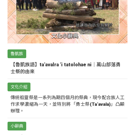
魯凱族
【魯凱族語】ta‘avalra ‘i tatolohae ni｜萬山部落勇
士祭的由來
文化介紹
傳統祖靈祭是一系列為期四個月的祭典，現今配合族人工
作求學濃縮為一天，並特別將「勇士祭(Ta‘avala)」凸顯
辦理。
小辭典