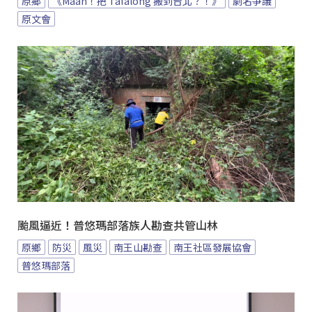
原鄉
《Maan！把 Tafalong 搬到台北？！》
劇名爭議
原文會
颱風逼近！普悠瑪部落族人勘查共管山林
原鄉
防災
風災
南王山勘查
南王社區發展協會
普悠瑪部落