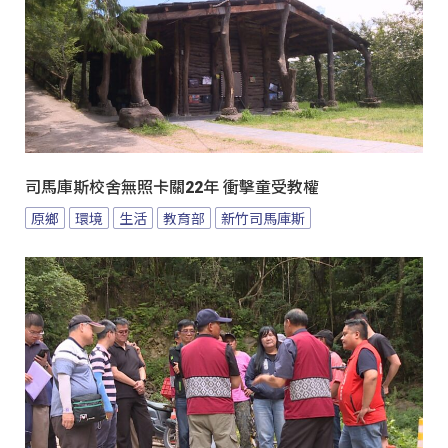
司馬庫斯校舍無照卡關22年 衝擊童受教權
原鄉
環境
生活
教育部
新竹司馬庫斯