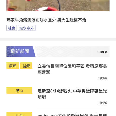
瑪家牛角灣溪瀑布溺水意外 男大生送醫不治
社會
溺水意外
最新新聞
立委偕相關單位赴和平區 考察原鄉長
原鄉
醫療
照營運
19:44
瓊斯盃8/14燃戰火 中華男籃陣容星光
體育
熠熠
19:26
ho hai yan文化節街舞展演 秀青年創
生活