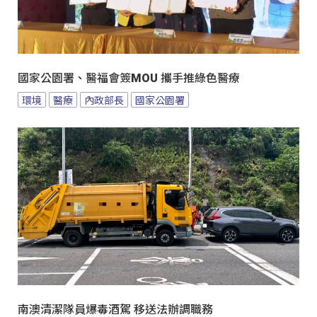
國家公園署、醫福會簽MOU 攜手推綠色醫療
環境
醫療
內政部長
國家公園署
南澳清潔隊員爆毒酒駕 移送法辦調職務