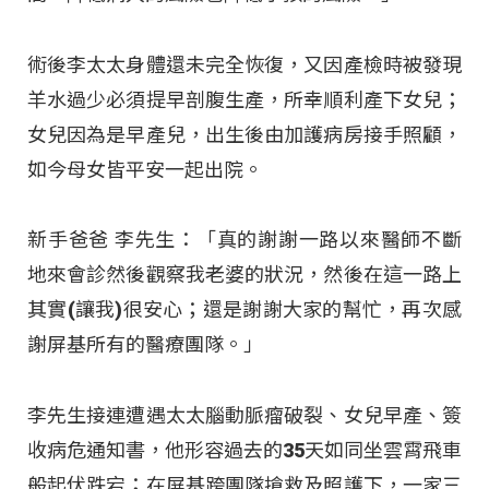
術後李太太身體還未完全恢復，又因產檢時被發現
羊水過少必須提早剖腹生產，所幸順利產下女兒；
女兒因為是早產兒，出生後由加護病房接手照顧，
如今母女皆平安一起出院。
新手爸爸 李先生：「真的謝謝一路以來醫師不斷
地來會診然後觀察我老婆的狀況，然後在這一路上
其實(讓我)很安心；還是謝謝大家的幫忙，再次感
謝屏基所有的醫療團隊。」
李先生接連遭遇太太腦動脈瘤破裂、女兒早產、簽
收病危通知書，他形容過去的35天如同坐雲霄飛車
般起伏跌宕；在屏基跨團隊搶救及照護下，一家三