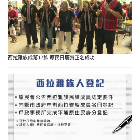
西拉雅族成第17族 原民日慶賀正名成功