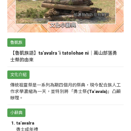
魯凱族
【魯凱族語】ta‘avalra ‘i tatolohae ni｜萬山部落勇
士祭的由來
文化介紹
傳統祖靈祭是一系列為期四個月的祭典，現今配合族人工
作求學濃縮為一天，並特別將「勇士祭(Ta‘avala)」凸顯
辦理。
小辭典
ta‘avalra
勇士成年禮