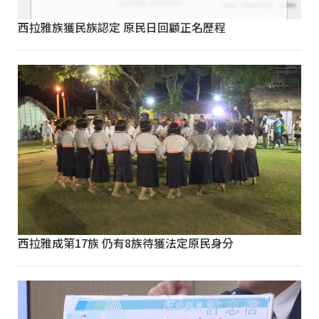
西拉雅族獲民族認定 原民日回顧正名歷程
西拉雅成第17族 仍有8族待獲法定原民身分