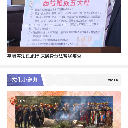
平埔專法已施行 原民身分法暫緩審查
文化小辭典