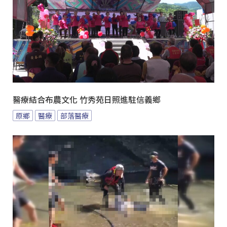
醫療結合布農文化 竹秀苑日照進駐信義鄉
原鄉
醫療
部落醫療