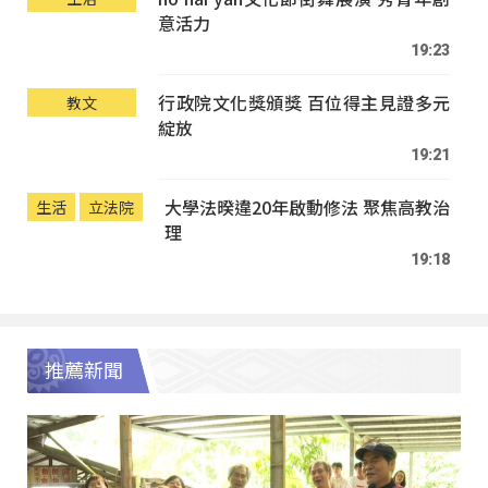
意活力
19:23
行政院文化獎頒獎 百位得主見證多元
教文
綻放
19:21
大學法暌違20年啟動修法 聚焦高教治
生活
立法院
理
19:18
推薦新聞