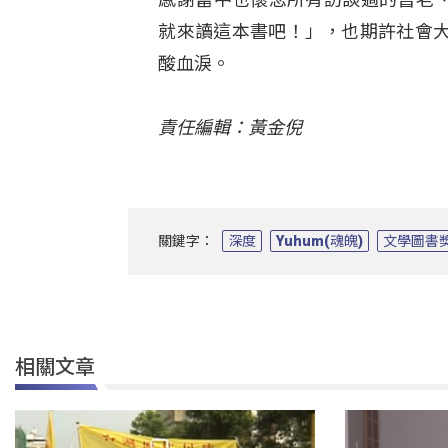
就來讀這本書吧！」，也期許社會
酸血淚。
責任編輯：黃金倪
關鍵字：
深度
Yuhum(魂魄)
文學圖書
相關文章