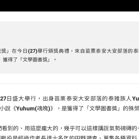
獎」在今日(27)舉行頒獎典禮，來自苗栗泰安大安部落的
魂魄)》獲得了「文學圖書獎」。
7日盛大舉行，出身苗栗泰安大安部落的泰雅族人Yup
的小說《Yuhum(魂魄)》，是獲得了「文學圖書獎」的殊
們看到的、用這麼龐大的，幾乎可以這樣講說氣勢磅礡的
場戰役是經過作者長達十多年的田野調查、蒐集各種資料