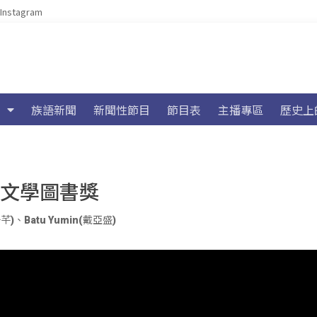
Instagram
族語新聞
新聞性節目
節目表
主播專區
歷史上
獲文學圖書獎
子芊)
、
Batu Yumin(戴亞盛)