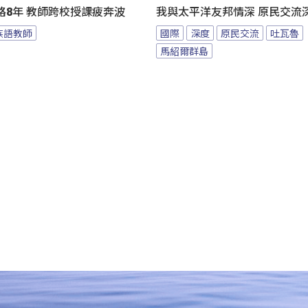
路8年 教師跨校授課疲奔波
我與太平洋友邦情深 原民交流
族語教師
國際
深度
原民交流
吐瓦魯
馬紹爾群島