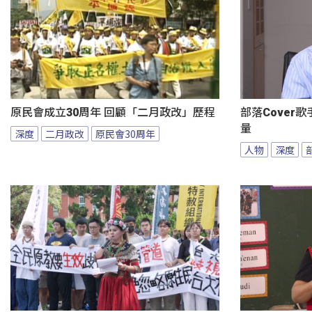
原民會成立30周年 回顧「二月政改」歷程
部落Cover
量
深度
二月政改
原民會30周年
人物
深度