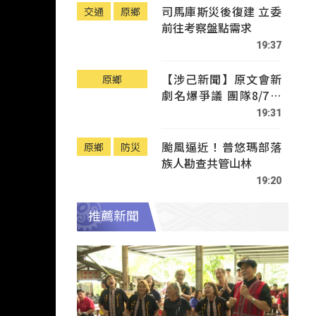
司馬庫斯災後復建 立委
交通
原鄉
前往考察盤點需求
19:37
【涉己新聞】原文會新
原鄉
劇名爆爭議 團隊8/7赴
Tafalong致歉
19:31
颱風逼近！普悠瑪部落
原鄉
防災
族人勘查共管山林
19:20
推薦新聞