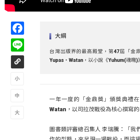
Facebook
大綱
Line
台灣出版界的最高殿堂，第47屆「金鼎
Yupas‧Watan，以小說《Yuhum(
A
一年一度的「金鼎獎」頒獎典禮在2
A
Watan，以司拉茂戰役為核心撰寫
A
圖書類評審總召集人 李瑞騰：「我
作的型態，來呈現一場戰役，而這