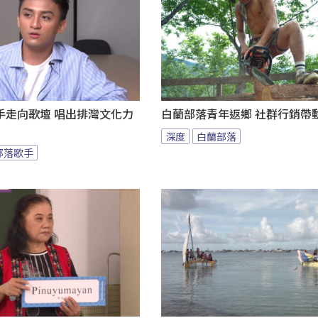
歌手走向歌壇 唱出排灣文化力
白蘭部落青年返鄉 社群行銷帶
深度
白蘭部落
部落歌手