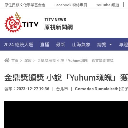
原住民族文化事業基金會
Facebook 粉絲專頁
YouTube 頻道
TITV NEWS
原視新聞網
2024 總統大選
直播
最新
山海氣象
總覽
專題
首頁
深度
金鼎獎頒獎 小說「Yuhum魂魄」獲文學圖書獎
金鼎獎頒獎 小說「Yuhum魂魄」
發布：2023-12-27 19:36
台北市
Cemedas Dumalalrath(江