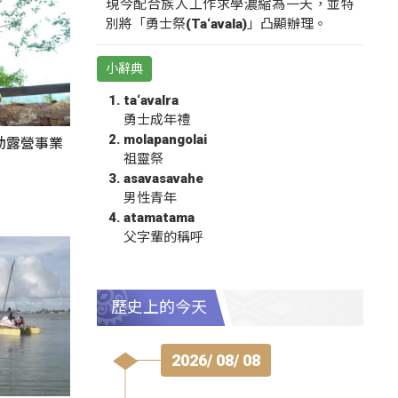
現今配合族人工作求學濃縮為一天，並特
別將「勇士祭(Ta‘avala)」凸顯辦理。
小辭典
ta‘avalra
勇士成年禮
molapangolai
動露營事業
祖靈祭
asavasavahe
男性青年
atamatama
父字輩的稱呼
歷史上的今天
2026/ 08/ 08