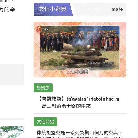
文化小辭典
力的辛
魯凱族
【魯凱族語】ta‘avalra ‘i tatolohae ni
｜萬山部落勇士祭的由來
文化介紹
傳統祖靈祭是一系列為期四個月的祭典，