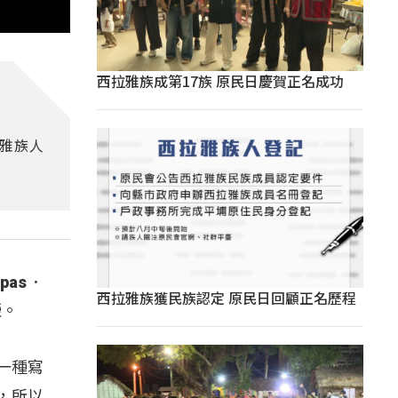
西拉雅族成第17族 原民日慶賀正名成功
泰雅族人
as．
西拉雅族獲民族認定 原民日回顧正名歷程
榮。
一種寫
，所以