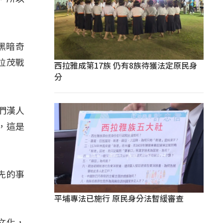
黑暗奇
拉茂戰
西拉雅成第17族 仍有8族待獲法定原民身
分
們漢人
，這是
先的事
平埔專法已施行 原民身分法暫緩審查
文化，