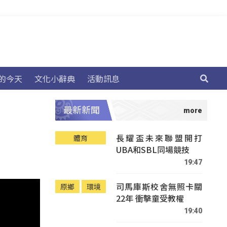
的今天
文化小辭典
活動訊息
最新新聞
長耀盃未來聯盟開打
體育
UBA和SBL同場競技
19:47
司馬庫斯校舍無照卡關
原鄉
環境
22年 衝擊童受教權
19:40