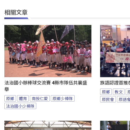
相關文章
法治國小辦棒球交流賽 4縣市隊伍共襄盛
族語認證首推
舉
原鄉
教文
原鄉
體育
南投仁愛
原鄉少棒隊
原民會
原語
法治國小少棒隊