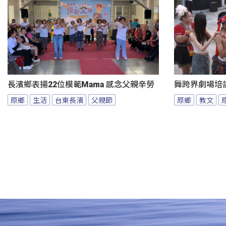
長濱鄉表揚22位模範Mama 感念父親辛勞
舞跨界劇場培
原鄉
生活
台東長濱
父親節
原鄉
教文