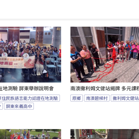
在地測驗 屏東舉辦說明會
南澳撒利姆文健站揭牌 多元課
原住民族語言能力認證在地測驗
原鄉
南澳碧候村
撒利姆文健站
會
屏東來義高中