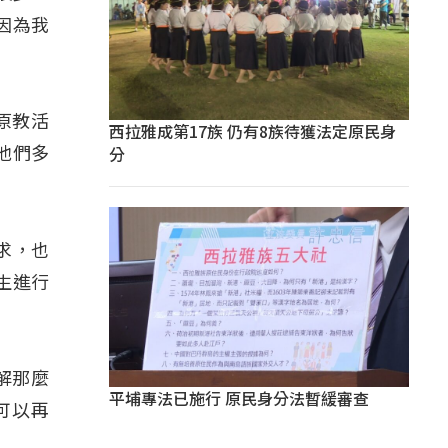
因為我
原教活
西拉雅成第17族 仍有8族待獲法定原民身
分
他們多
求，也
生進行
解那麼
平埔專法已施行 原民身分法暫緩審查
可以再