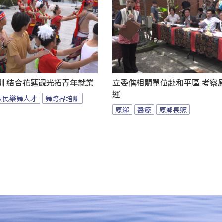
訓 結合花蓮觀光拓青年就業
立委偕相關單位赴和平區 考察
運
原民樂舞人才
舞跨界培訓
原鄉
醫療
原鄉長照