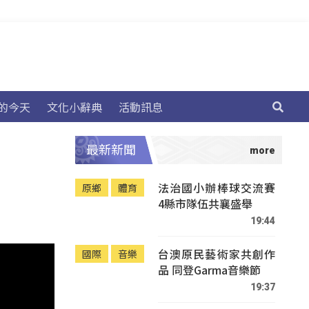
的今天
文化小辭典
活動訊息
最新新聞
法治國小辦棒球交流賽
原鄉
體育
4縣市隊伍共襄盛舉
19:44
台澳原民藝術家共創作
國際
音樂
品 同登Garma音樂節
19:37