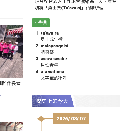
現今配合族人工作求學濃縮為一天，並特
別將「勇士祭(Ta‘avala)」凸顯辦理。
小辭典
ta‘avalra
勇士成年禮
molapangolai
祖靈祭
asavasavahe
男性青年
atamatama
父字輩的稱呼
程陪伴長者
歷史上的今天
2026/ 08/ 07