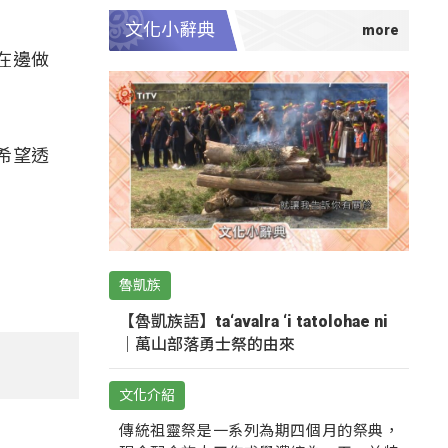
文化小辭典
，在邊做
希望透
魯凱族
【魯凱族語】ta‘avalra ‘i tatolohae ni
｜萬山部落勇士祭的由來
文化介紹
傳統祖靈祭是一系列為期四個月的祭典，