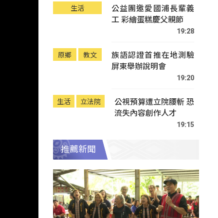
公益團邀愛國浦長輩義
生活
工 彩繪蛋糕慶父親節
19:28
族語認證首推在地測驗
原鄉
教文
屏東舉辦說明會
19:20
公視預算遭立院腰斬 恐
生活
立法院
流失內容創作人才
19:15
推薦新聞