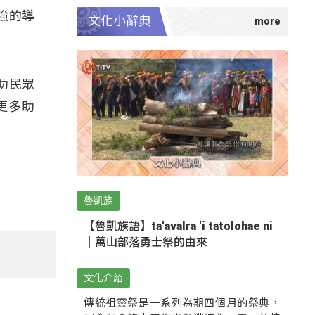
強的導
文化小辭典
助民眾
更多助
魯凱族
【魯凱族語】ta‘avalra ‘i tatolohae ni
｜萬山部落勇士祭的由來
文化介紹
傳統祖靈祭是一系列為期四個月的祭典，