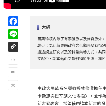
Facebook
大綱
Line
苗栗縣境內除了有泰雅族以及賽夏族外，
較少；為此苗栗縣政府文化觀光局就特別
透過調查研究以及資料彙集等方式，共同
文獻中，期望藉由文獻刊物的出版，讓民
A
A
由政大民族系名譽教授林修澈擔任
A
卡斯族與巴宰族文化專題》，並作為
新書發表會，希望藉由這本新書的發