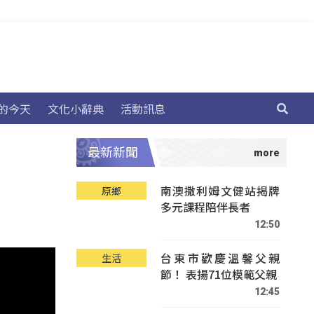
的今天
文化小辭典
活動訊息
最新新聞
南澳撒利姆文健站揭牌
原鄉
多元課程陪伴長者
12:50
台東市歡慶溫馨父親
生活
節！ 表揚71位模範父親
12:45