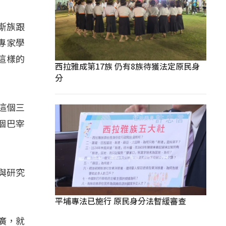
斯族跟
專家學
這樣的
西拉雅成第17族 仍有8族待獲法定原民身
分
這個三
個巴宰
與研究
平埔專法已施行 原民身分法暫緩審查
廣，就