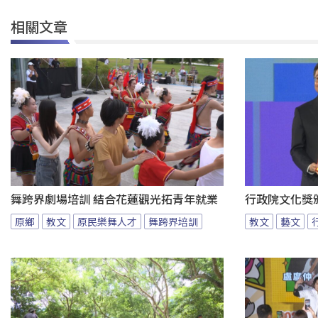
相關文章
舞跨界劇場培訓 結合花蓮觀光拓青年就業
行政院文化獎
原鄉
教文
原民樂舞人才
舞跨界培訓
教文
藝文