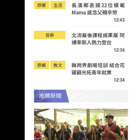
長濱鄉表揚22位模範
原鄉
生活
Mama 感念父親辛勞
12:43
北流幕後課程成果展 阿
音樂
爆率新人熱力登台
12:36
舞跨界劇場培訓 結合花
原鄉
教文
蓮觀光拓青年就業
12:34
推薦新聞