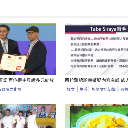
頒獎 百位得主見證多元綻放
西拉雅語粉專遭疑內容有誤 族
行政院文化獎
教文
生活
族語文化知識
西