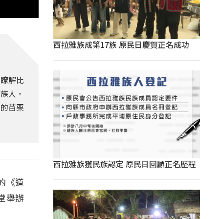
西拉雅族成第17族 原民日慶賀正名成功
的瞭解比
及族人，
期的苗栗
西拉雅族獲民族認定 原民日回顧正名歷程
的《道
堂舉辦