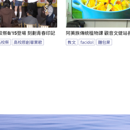
祭8/15登場 刻劃青春印記
阿美族傳統植物課 觀音文健站
高校祭
高校原創畢業歌
教文
facidol
麵包果