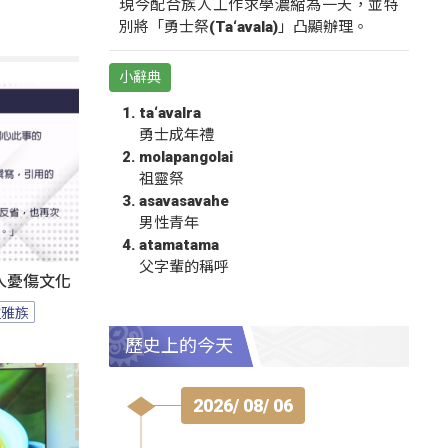
現今配合族人工作求學濃縮為一天，並特
別將「勇士祭(Ta‘avala)」凸顯辦理。
小辭典
ta‘avalra
勇士成年禮
molapangolai
祖靈祭
asavasavahe
男性青年
atamatama
父字輩的稱呼
人憂傷文化
拉雅族
歷史上的今天
2026/ 08/ 06