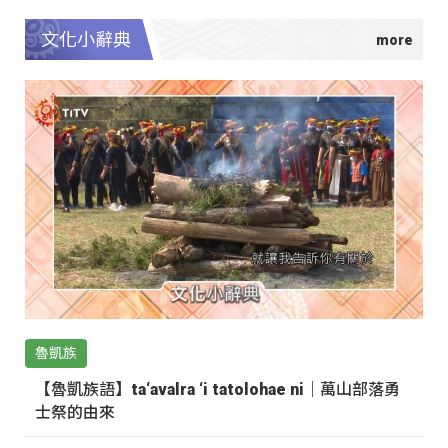
文化小辭典
魯凱族
【魯凱族語】ta‘avalra ‘i tatolohae ni｜萬山部落勇
士祭的由來