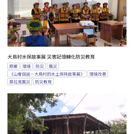
大鳥村水保故事展 災害記憶轉化防災教育
原鄉
環境
防災
風災
《山會說話－大鳥村的水土保持故事展》
環境改善
莫拉克風災
防災教育