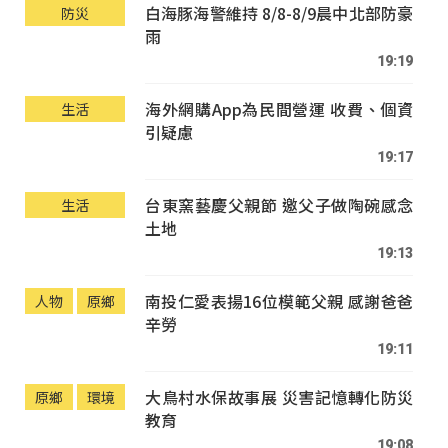
白海豚海警維持 8/8-8/9晨中北部防豪
防災
雨
19:19
海外網購App為民間營運 收費、個資
生活
引疑慮
19:17
台東窯藝慶父親節 邀父子做陶碗感念
生活
土地
19:13
南投仁愛表揚16位模範父親 感謝爸爸
人物
原鄉
辛勞
19:11
大鳥村水保故事展 災害記憶轉化防災
原鄉
環境
教育
19:08