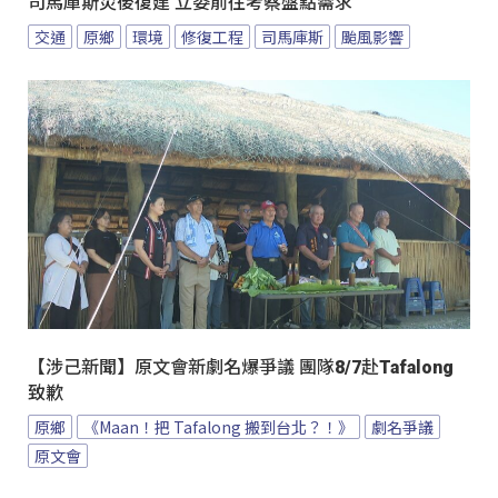
司馬庫斯災後復建 立委前往考察盤點需求
交通
原鄉
環境
修復工程
司馬庫斯
颱風影響
【涉己新聞】原文會新劇名爆爭議 團隊8/7赴Tafalong
致歉
原鄉
《Maan！把 Tafalong 搬到台北？！》
劇名爭議
原文會