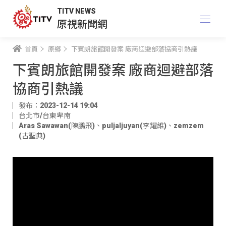
TITV NEWS
原視新聞網
首頁
原鄉
下賓朗旅館開發案 廠商迴避部落協商引熱議
下賓朗旅館開發案 廠商迴避部落
協商引熱議
發布：2023-12-14 19:04
台北市/台東卑南
Aras Sawawan(陳鵬飛)
、
puljaljuyan(李耀維)
、
zemzem
(古聖典)