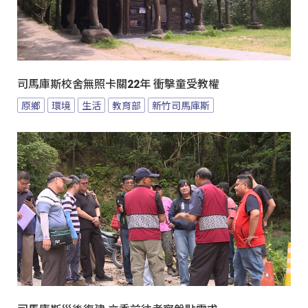
司馬庫斯校舍無照卡關22年 衝擊童受教權
原鄉
環境
生活
教育部
新竹司馬庫斯