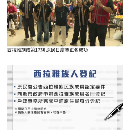
西拉雅族成第17族 原民日慶賀正名成功