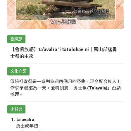
魯凱族
【魯凱族語】ta‘avalra ‘i tatolohae ni｜萬山部落勇
士祭的由來
文化介紹
傳統祖靈祭是一系列為期四個月的祭典，現今配合族人工
作求學濃縮為一天，並特別將「勇士祭(Ta‘avala)」凸顯
辦理。
小辭典
ta‘avalra
勇士成年禮