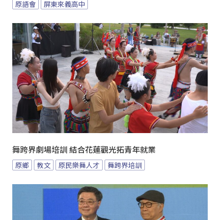
原語會
屏東來義高中
舞跨界劇場培訓 結合花蓮觀光拓青年就業
原鄉
教文
原民樂舞人才
舞跨界培訓