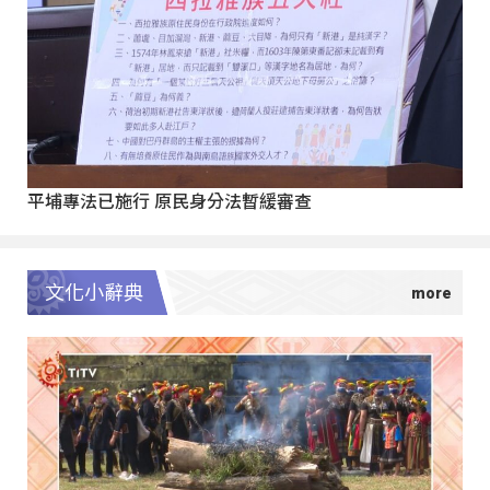
平埔專法已施行 原民身分法暫緩審查
文化小辭典