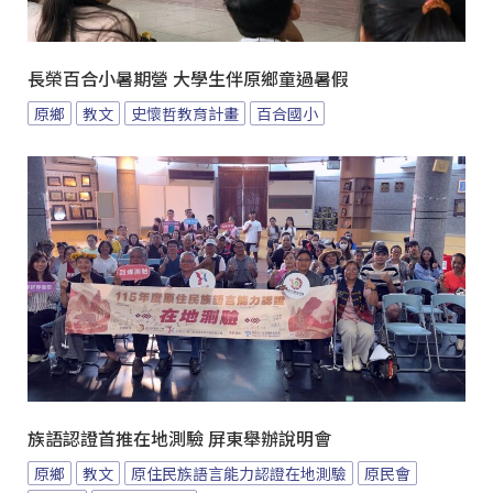
長榮百合小暑期營 大學生伴原鄉童過暑假
原鄉
教文
史懷哲教育計畫
百合國小
族語認證首推在地測驗 屏東舉辦說明會
原鄉
教文
原住民族語言能力認證在地測驗
原民會