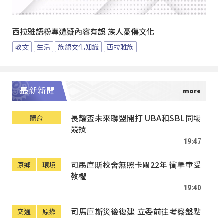
西拉雅語粉專遭疑內容有誤 族人憂傷文化
教文
生活
族語文化知識
西拉雅族
最新新聞
長耀盃未來聯盟開打 UBA和SBL同場
體育
競技
19:47
司馬庫斯校舍無照卡關22年 衝擊童受
原鄉
環境
教權
19:40
司馬庫斯災後復建 立委前往考察盤點
交通
原鄉