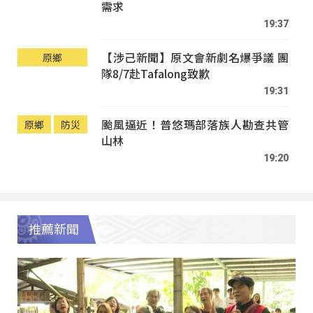
需求
19:37
【涉己新聞】原文會新劇名爆爭議 團
原鄉
隊8/7赴Tafalong致歉
19:31
颱風逼近！普悠瑪部落族人勘查共管
原鄉
防災
山林
19:20
推薦新聞