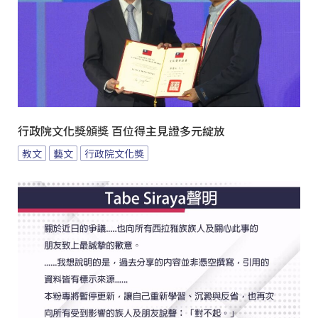
行政院文化獎頒獎 百位得主見證多元綻放
教文
藝文
行政院文化獎