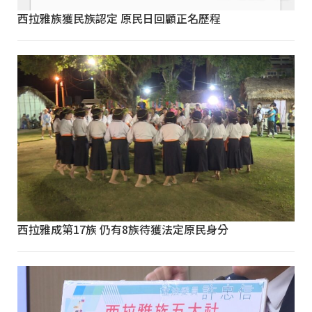
西拉雅族獲民族認定 原民日回顧正名歷程
西拉雅成第17族 仍有8族待獲法定原民身分