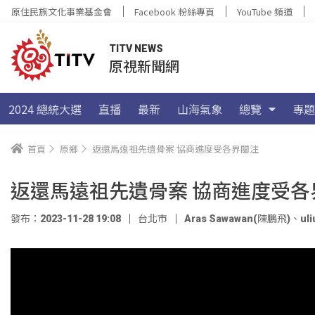
原住民族文化事業基金會
Facebook 粉絲專頁
YouTube 頻道
TITV NEWS
原視新聞網
2024 總統大選
直播
最新
山海氣象
總覽
專題
首頁
原鄉
返還馬遠祖先遺骨案 協商進度受各界關注
返還馬遠祖先遺骨案 協商進度受各
發布：2023-11-28 19:08
台北市
Aras Sawawan(陳鵬飛)
、
ul