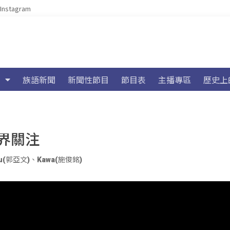
Instagram
族語新聞
新聞性節目
節目表
主播專區
歷史上
界關注
iu(郭亞文)
、
Kawa(施俊銘)