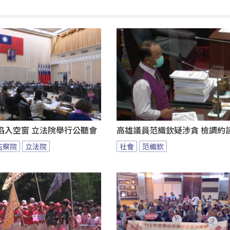
陷入空窗 立法院舉行公聽會
高雄議員范織欽疑涉貪 檢調約
監察院
立法院
社會
范織欽