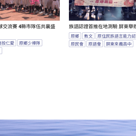
球交流賽 4縣市隊伍共襄盛
族語認證首推在地測驗 屏東舉
原鄉
教文
原住民族語言能力認
南投仁愛
原鄉少棒隊
原民會
原語會
屏東來義高中
隊