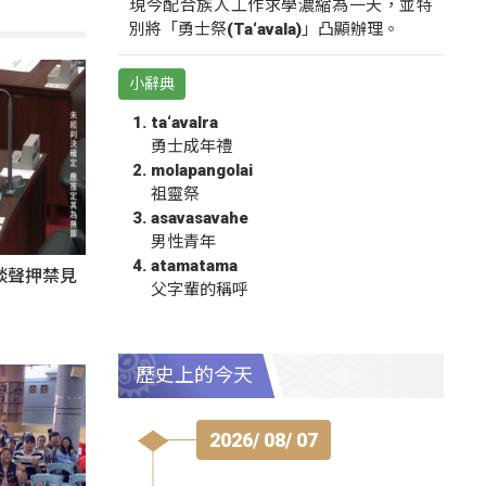
現今配合族人工作求學濃縮為一天，並特
別將「勇士祭(Ta‘avala)」凸顯辦理。
小辭典
ta‘avalra
勇士成年禮
molapangolai
祖靈祭
asavasavahe
男性青年
atamatama
談聲押禁見
父字輩的稱呼
歷史上的今天
2026/ 08/ 07