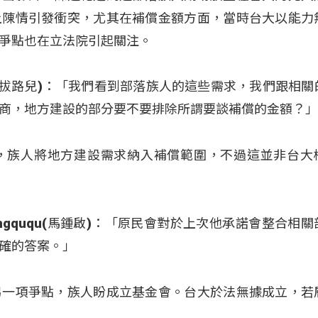
上陳情引發衝突，尤其在補償金額方面，當時台大以能力
爭點也在立法院引起關注。
 (夷將‧拔路兒)：「我們看到部落族人的這些需求，我們跟相
商，地方建設的部分要不要排除所謂要談補償的金額？
，族人將地方建設需求納入補償範圍，不過這並非台大
Mangququ(馬鍾啟)：「原民會對於上次他承諾會整合相
確的答案。」
另一項爭點，族人盼成立基金會。台大於法無據成立，若