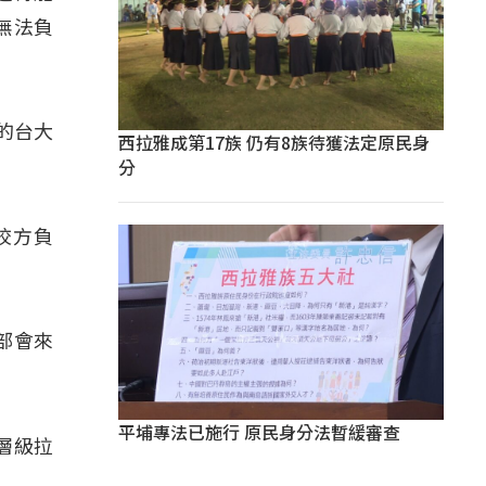
無法負
關的台大
西拉雅成第17族 仍有8族待獲法定原民身
分
」
校方負
關部會來
平埔專法已施行 原民身分法暫緩審查
層級拉