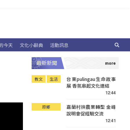
的今天
文化小辭典
活動訊息
最新新聞
台東pulingau生命故事
教文
生活
展 香氛串起文化連結
12:44
嘉蘭村拚農業轉型 金峰
原鄉
說明會促經驗交流
12:41