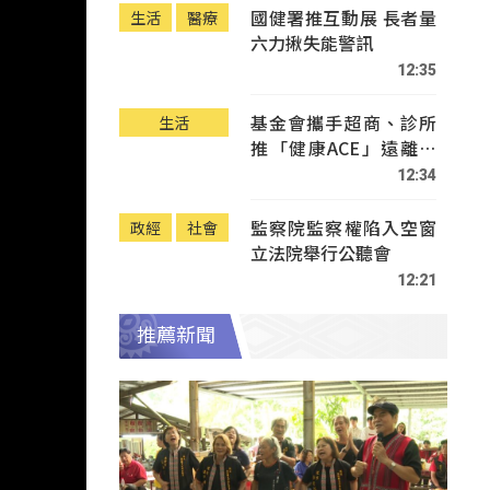
國健署推互動展 長者量
生活
醫療
六力揪失能警訊
12:35
基金會攜手超商、診所
生活
推「健康ACE」遠離疾
病
12:34
監察院監察權陷入空窗
政經
社會
立法院舉行公聽會
12:21
推薦新聞