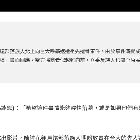
遠部落族人北上向台大呼籲返還祖先遺骨事件。由於事件演變
稿」書面回應。雙方協商看似越難向前，立委及族人也關心原
uqu(馬詠恩)：「希望這件事情能夠趕快落幕，或是如果他們
釋出影片，陳述花蓮馬遠部落族人期盼放置在台大的先人