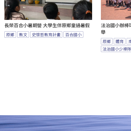
長榮百合小暑期營 大學生伴原鄉童過暑假
法治國小辦棒
舉
原鄉
教文
史懷哲教育計畫
百合國小
原鄉
體育
法治國小少棒