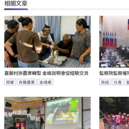
相關文章
嘉蘭村拚農業轉型 金峰說明會促經驗交流
監察院監察權
原鄉
有機農業
金峰鄉
政經
社會