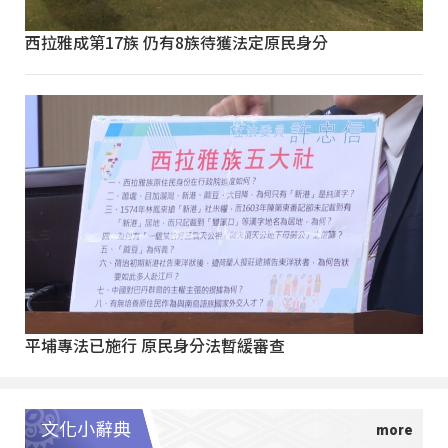
西拉雅成第17族 仍有8族待獲法定原民身分
平埔專法已施行 原民身分法暫緩審查
文化小辭典