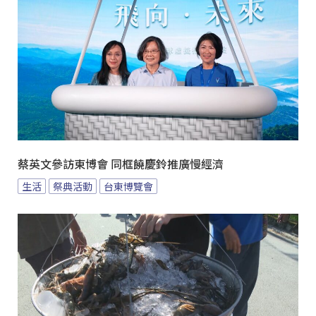
蔡英文參訪東博會 同框饒慶鈴推廣慢經濟
生活
祭典活動
台東博覽會