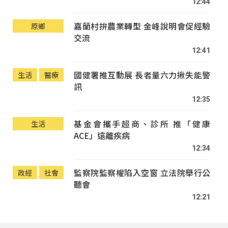
12:44
嘉蘭村拚農業轉型 金峰說明會促經驗
原鄉
交流
12:41
國健署推互動展 長者量六力揪失能警
生活
醫療
訊
12:35
基金會攜手超商、診所 推「健康
生活
ACE」遠離疾病
12:34
監察院監察權陷入空窗 立法院舉行公
政經
社會
聽會
12:21