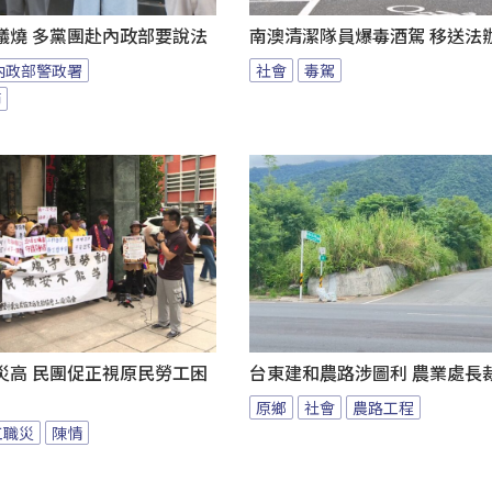
議燒 多黨團赴內政部要說法
南澳清潔隊員爆毒酒駕 移送法
內政部警政署
社會
毒駕
節
災高 民團促正視原民勞工困
台東建和農路涉圖利 農業處長
原鄉
社會
農路工程
工職災
陳情