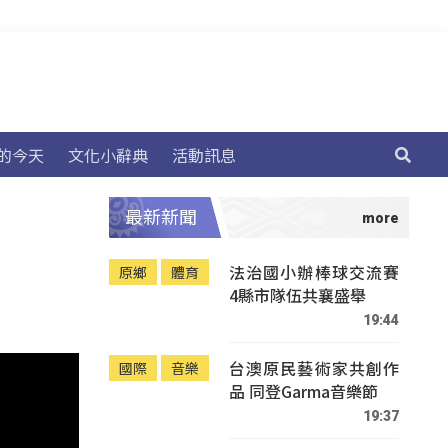
的今天
文化小辭典
活動訊息
最新新聞
法治國小辦棒球交流賽
原鄉
體育
4縣市隊伍共襄盛舉
19:44
台澳原民藝術家共創作
國際
音樂
品 同登Garma音樂節
19:37