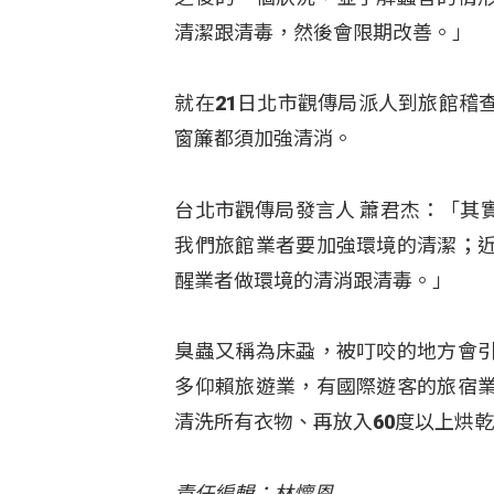
清潔跟清毒，然後會限期改善。」
就在21日北市觀傳局派人到旅館稽
窗簾都須加強清消。
台北市觀傳局發言人 蕭君杰：「其
我們旅館業者要加強環境的清潔；
醒業者做環境的清消跟清毒。」
臭蟲又稱為床蝨，被叮咬的地方會
多仰賴旅遊業，有國際遊客的旅宿
清洗所有衣物、再放入60度以上烘
責任編輯：林懷恩