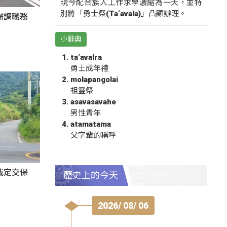
現今配合族人工作求學濃縮為一天，並特
別將「勇士祭(Ta‘avala)」凸顯辦理。
辦調職務
小辭典
ta‘avalra
勇士成年禮
molapangolai
祖靈祭
asavasavahe
男性青年
atamatama
父字輩的稱呼
裁定交保
歷史上的今天
2026/ 08/ 06