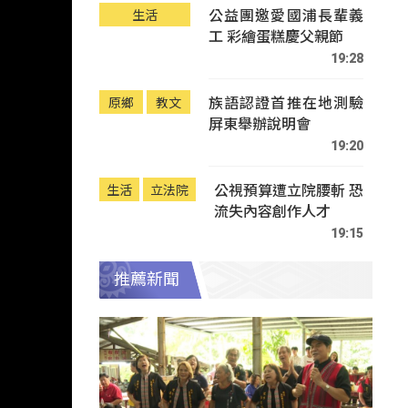
公益團邀愛國浦長輩義
生活
工 彩繪蛋糕慶父親節
19:28
族語認證首推在地測驗
原鄉
教文
屏東舉辦說明會
19:20
公視預算遭立院腰斬 恐
生活
立法院
流失內容創作人才
19:15
推薦新聞