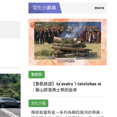
文化小辭典
魯凱族
【魯凱族語】ta‘avalra ‘i tatolohae ni
｜萬山部落勇士祭的由來
文化介紹
傳統祖靈祭是一系列為期四個月的祭典，