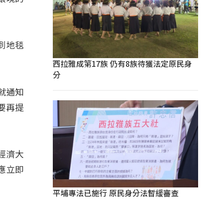
到地毯
西拉雅成第17族 仍有8族待獲法定原民身
分
就通知
要再提
經濟大
應立即
平埔專法已施行 原民身分法暫緩審查