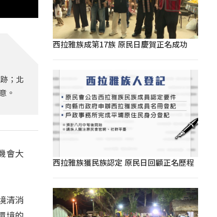
西拉雅族成第17族 原民日慶賀正名成功
蹤跡；北
意。
機會大
西拉雅族獲民族認定 原民日回顧正名歷程
境清消
環境的