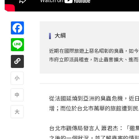
Facebook
大綱
Line
近期在國際旅遊上惡名昭彰的臭蟲，如今
市府立即派員稽查，防止蟲害擴大、進而
A
從法國延燒到亞洲的臭蟲危機，近
A
增；而位於台北市萬華的旅館遭到民
A
台北市觀傳局發言人 蕭君杰：「邀
之後的一個狀況，並了解蟲害的情