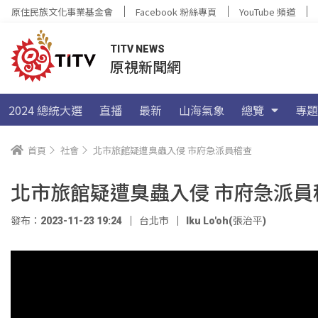
原住民族文化事業基金會
Facebook 粉絲專頁
YouTube 頻道
TITV NEWS
原視新聞網
2024 總統大選
直播
最新
山海氣象
總覽
專題
首頁
社會
北市旅館疑遭臭蟲入侵 市府急派員稽查
北市旅館疑遭臭蟲入侵 市府急派員
發布：2023-11-23 19:24
台北市
Iku Lo'oh(張治平)