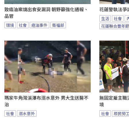
致癌油案燒出食安漏洞 朝野籲強化通報、
花蓮警執法爭
品管
生活
社會
環境
社會
癌油事件
衛福部
花蓮聯合豐年
瑪家牛角灣溪瀑布溺水意外 男大生送醫不
無固定雇主職
治
境
社會
溺水意外
社會
原民勞