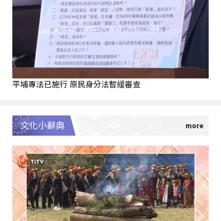
平埔專法已施行 原民身分法暫緩審查
文化小辭典