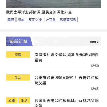
我與太平洋友邦情深 原民交流深化外交
國際
深度
原民交流
吐瓦魯
馬紹爾群島
最新新聞
南澳撒利姆文健站揭牌 多元課程陪伴
原鄉
長者
12:50
台東市歡慶溫馨父親節！ 表揚71位模
生活
範父親
12:45
長濱鄉表揚22位模範Mama 感念父親
原鄉
生活
辛勞