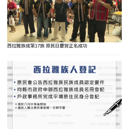
西拉雅族成第17族 原民日慶賀正名成功