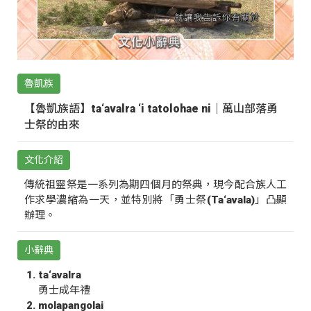
魯凱族
【魯凱族語】ta‘avalra ‘i tatolohae ni｜萬山部落勇
士祭的由來
文化介紹
傳統祖靈祭是一系列為期四個月的祭典，現今配合族人工
作求學濃縮為一天，並特別將「勇士祭(Ta‘avala)」凸顯
辦理。
小辭典
ta‘avalra
勇士成年禮
molapangolai