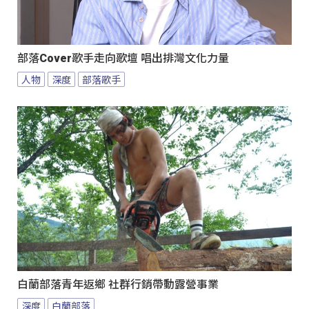
部落Cover歌手走向歌壇 唱出排灣文化力量
人物
深度
部落歌手
白蘭部落青年返鄉 社群行銷帶動露營事業
深度
白蘭部落