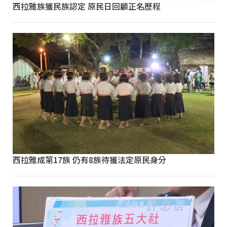
西拉雅族獲民族認定 原民日回顧正名歷程
西拉雅成第17族 仍有8族待獲法定原民身分