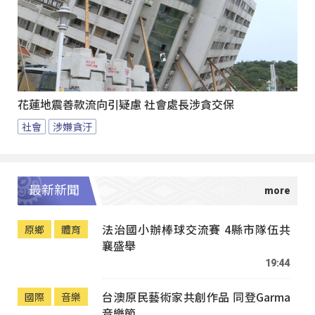
花蓮地震善款流向引疑慮 社會處長涉貪交保
社會
涉嫌貪汙
最新新聞
法治國小辦棒球交流賽 4縣市隊伍共
原鄉
體育
襄盛舉
19:44
台澳原民藝術家共創作品 同登Garma
國際
音樂
音樂節