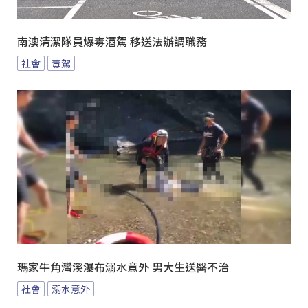
南澳清潔隊員爆毒酒駕 移送法辦調職務
社會
毒駕
瑪家牛角灣溪瀑布溺水意外 男大生送醫不治
社會
溺水意外