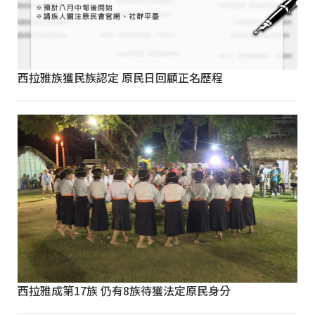
西拉雅族獲民族認定 原民日回顧正名歷程
西拉雅成第17族 仍有8族待獲法定原民身分