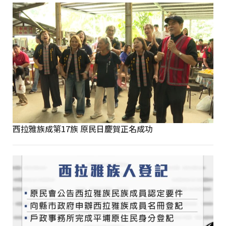
西拉雅族成第17族 原民日慶賀正名成功