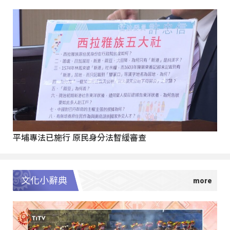
平埔專法已施行 原民身分法暫緩審查
文化小辭典