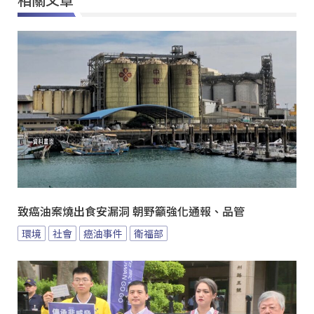
致癌油案燒出食安漏洞 朝野籲強化通報、品管
環境
社會
癌油事件
衛福部