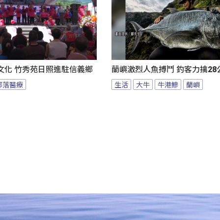
文化 竹秀苑日照進駐信義鄉
蘭嶼激烈人魚搏鬥 釣客力擒28
部落醫療
生活
大牛
牛港鰺
蘭嶼