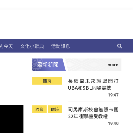
的今天
文化小辭典
活動訊息
最新新聞
長耀盃未來聯盟開打
體育
UBA和SBL同場競技
19:47
司馬庫斯校舍無照卡關
原鄉
環境
22年 衝擊童受教權
19:40