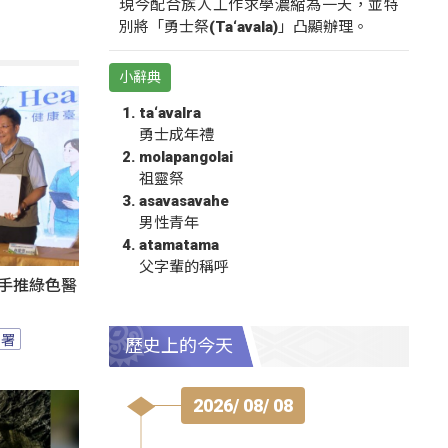
現今配合族人工作求學濃縮為一天，並特
別將「勇士祭(Ta‘avala)」凸顯辦理。
小辭典
ta‘avalra
勇士成年禮
molapangolai
祖靈祭
asavasavahe
男性青年
atamatama
父字輩的稱呼
攜手推綠色醫
園署
歷史上的今天
2026/ 08/ 08