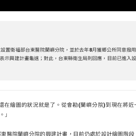
設置衛福部台東醫院蘭嶼分院，並於去年8月獲鄉公所同意撥
表示興建計畫龜速；對此，台東縣衛生局則回應，目前已進入
還在繪圖的狀況就是了。從會勘(蘭嶼分院)到現在將近
。」
部東醫院蘭嶼分院的興建計畫，目前仍處於設計繪圖階段