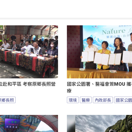
位赴和平區 考察原鄉長照營
國家公園署、醫福會簽MOU 
療
原鄉長照
環境
醫療
內政部長
國家公