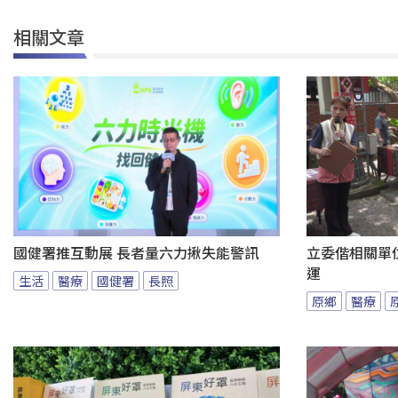
相關文章
國健署推互動展 長者量六力揪失能警訊
立委偕相關單
運
生活
醫療
國健署
長照
原鄉
醫療