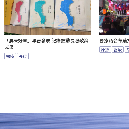
「屏東好罩」專書發表 記錄推動長照政策
醫療結合布農
成果
原鄉
醫療
醫療
長照