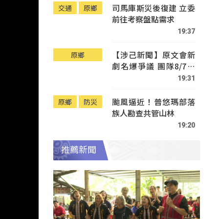
司馬庫斯災後復建 立委
交通
原鄉
前往考察盤點需求
19:37
【涉己新聞】原文會新
原鄉
劇名爆爭議 團隊8/7赴
Tafalong致歉
19:31
颱風逼近！普悠瑪部落
原鄉
防災
族人勘查共管山林
19:20
推薦新聞