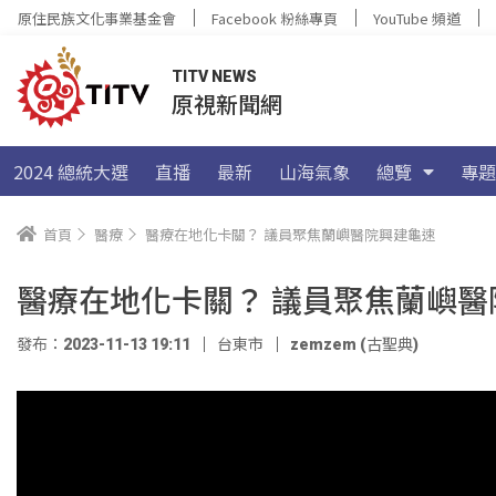
原住民族文化事業基金會
Facebook 粉絲專頁
YouTube 頻道
TITV NEWS
原視新聞網
2024 總統大選
直播
最新
山海氣象
總覽
專題
首頁
醫療
醫療在地化卡關？ 議員聚焦蘭嶼醫院興建龜速
醫療在地化卡關？ 議員聚焦蘭嶼醫
發布：2023-11-13 19:11
台東市
zemzem (古聖典)