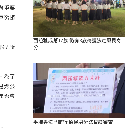
與重要
車勞頓
西拉雅成第17族 仍有8族待獲法定原民身
分
呢？所
。為了
是鄉公
是否會
平埔專法已施行 原民身分法暫緩審查
。」