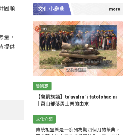
計圖順
文化小辭典
考量，
待提供
魯凱族
【魯凱族語】ta‘avalra ‘i tatolohae ni
｜萬山部落勇士祭的由來
文化介紹
傳統祖靈祭是一系列為期四個月的祭典，