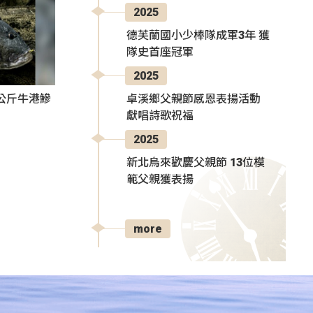
2025
德芙蘭國小少棒隊成軍3年 獲
隊史首座冠軍
2025
卓溪鄉父親節感恩表揚活動
公斤牛港鰺
獻唱詩歌祝福
2025
新北烏來歡慶父親節 13位模
範父親獲表揚
more