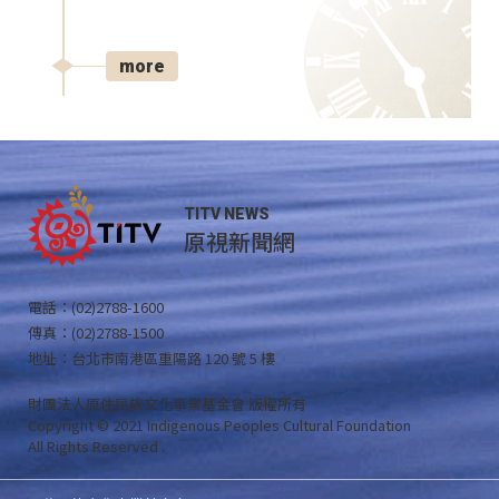
more
TITV NEWS
原視新聞網
電話：(02)2788-1600
傳真：(02)2788-1500
地址：台北市南港區重陽路 120 號 5 樓
財團法人原住民族文化事業基金會 版權所有
Copyright © 2021 Indigenous Peoples Cultural Foundation
All Rights Reserved .