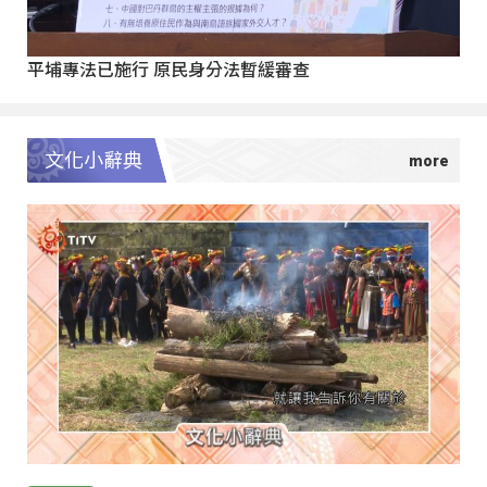
平埔專法已施行 原民身分法暫緩審查
文化小辭典