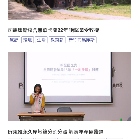
司馬庫斯校舍無照卡關22年 衝擊童受教權
原鄉
環境
生活
教育部
新竹司馬庫斯
屏東推永久屋地籍分割分照 解長年產權難題