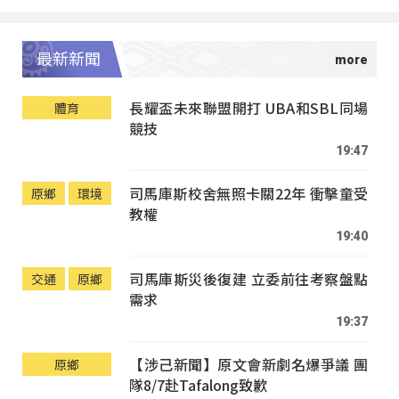
最新新聞
長耀盃未來聯盟開打 UBA和SBL同場
體育
競技
19:47
司馬庫斯校舍無照卡關22年 衝擊童受
原鄉
環境
教權
19:40
司馬庫斯災後復建 立委前往考察盤點
交通
原鄉
需求
19:37
【涉己新聞】原文會新劇名爆爭議 團
原鄉
隊8/7赴Tafalong致歉