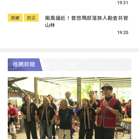
19:31
颱風逼近！普悠瑪部落族人勘查共管
原鄉
防災
山林
19:20
推薦新聞