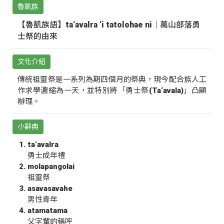
魯凱族
【魯凱族語】ta‘avalra ‘i tatolohae ni｜萬山部落勇
士祭的由來
文化介紹
傳統祖靈祭是一系列為期四個月的祭典，現今配合族人工
作求學濃縮為一天，並特別將「勇士祭(Ta‘avala)」凸顯
辦理。
小辭典
ta‘avalra
勇士成年禮
molapangolai
祖靈祭
asavasavahe
男性青年
atamatama
父字輩的稱呼