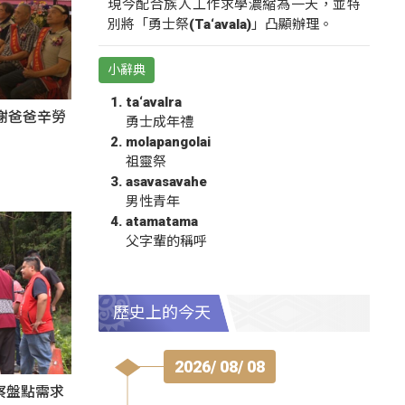
現今配合族人工作求學濃縮為一天，並特
別將「勇士祭(Ta‘avala)」凸顯辦理。
小辭典
ta‘avalra
謝爸爸辛勞
勇士成年禮
molapangolai
祖靈祭
asavasavahe
男性青年
atamatama
父字輩的稱呼
歷史上的今天
2026/ 08/ 08
察盤點需求