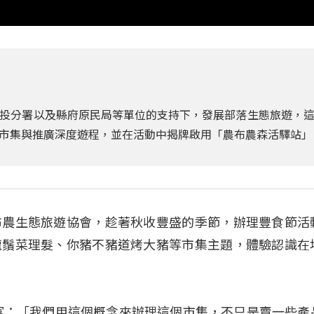
投分署以及縣府原民局等單位的支持下，發展部落生態旅遊，
市集與推廣深度遊程，並在活動中揭牌啟用「農布農森活驛站」
布農生態旅遊協會，趁著秋收豐盛的季節，辦理豐食節活
龍鬚菜理髮、你豬不豬道烤大豬等市集主題，體驗認識在
富：「我們用這個概念來辦理這個市集，不只是賣一些產