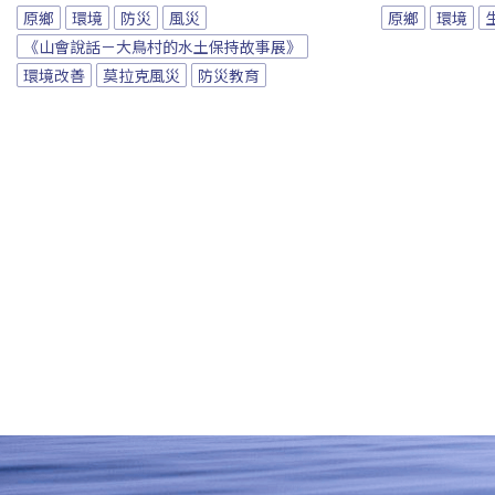
原鄉
環境
防災
風災
原鄉
環境
《山會說話－大鳥村的水土保持故事展》
環境改善
莫拉克風災
防災教育