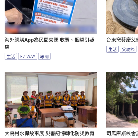
海外網購App為民間營運 收費、個資引疑
台東窯藝慶父
慮
生活
父親節
生活
EZ WAY
報關
大鳥村水保故事展 災害記憶轉化防災教育
司馬庫斯校舍無