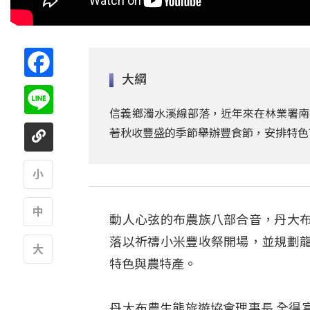
Facebook
大綱
Line
信義鄉濁水溪線部落，近年來在林業署南
著秋收豐盛的季節舉辦豐食節，安排特色
A
動人心弦的布農族八部合音，丹大
A
落以祈禱小米豐收祭開場，並規劃
特色與農特產。
A
丹大布農生態旅遊協會理事長 全得