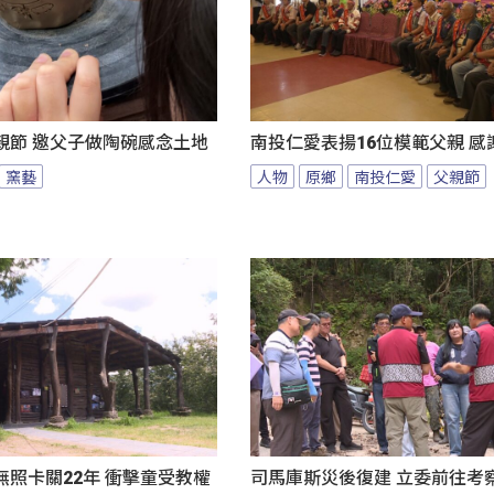
親節 邀父子做陶碗感念土地
南投仁愛表揚16位模範父親 感
窯藝
人物
原鄉
南投仁愛
父親節
照卡關22年 衝擊童受教權
司馬庫斯災後復建 立委前往考