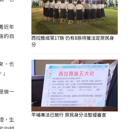
署近年
端的自
西拉雅成第17族 仍有8族待獲法定原民身
分
來，也
。」
是做一
平埔專法已施行 原民身分法暫緩審查
證，生
定向越