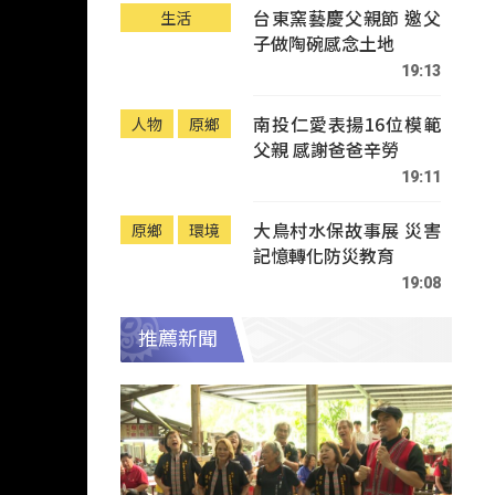
台東窯藝慶父親節 邀父
生活
子做陶碗感念土地
19:13
南投仁愛表揚16位模範
人物
原鄉
父親 感謝爸爸辛勞
19:11
大鳥村水保故事展 災害
原鄉
環境
記憶轉化防災教育
19:08
推薦新聞