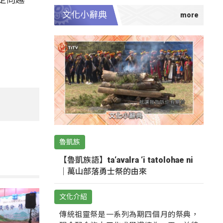
文化小辭典
魯凱族
【魯凱族語】ta‘avalra ‘i tatolohae ni
｜萬山部落勇士祭的由來
文化介紹
傳統祖靈祭是一系列為期四個月的祭典，