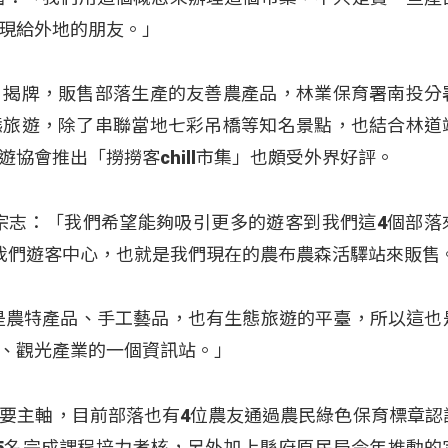
現給外地的朋友。」
」揭牌，販售部落生產的友善農產品，林業保育署南投分
態旅遊，除了串聯當地七彩吊橋等知名景點，也結合林道
協會推出「撈撈客chill市集」也頗受外界好評。
宗志：「我們希望能夠吸引更多的遊客到我們這4個部落
我們遊客中心，也就是我們現在的農布農森活驛站來販售
是農特產品、手工藝品，也有生態旅遊的平臺，所以這也
、觀光產業的一個資訊站。」
要主軸，目前部落也有4位農友通過農民綠色保育標章認
5名完成課程培力考核，另外加上縣府原民局今年推動的