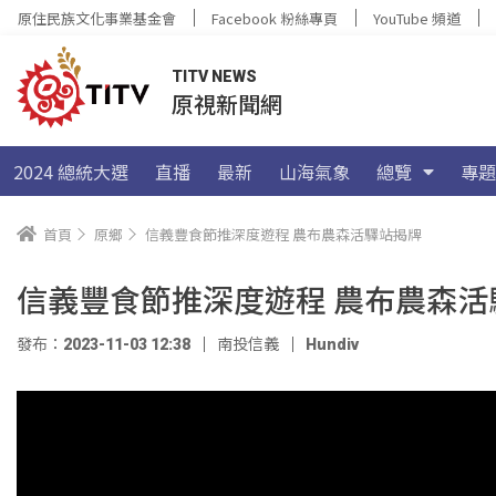
原住民族文化事業基金會
Facebook 粉絲專頁
YouTube 頻道
TITV NEWS
原視新聞網
2024 總統大選
直播
最新
山海氣象
總覽
專題
首頁
原鄉
信義豐食節推深度遊程 農布農森活驛站揭牌
信義豐食節推深度遊程 農布農森活
發布：2023-11-03 12:38
南投信義
Hundiv