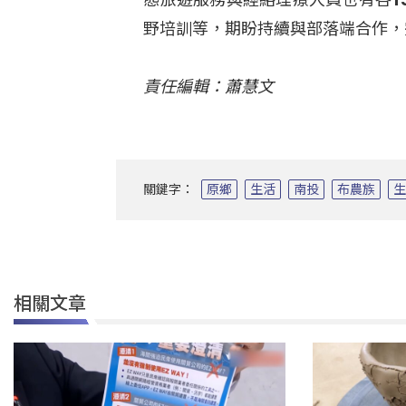
野培訓等，期盼持續與部落端合作，
責任編輯：蕭慧文
關鍵字：
原鄉
生活
南投
布農族
相關文章