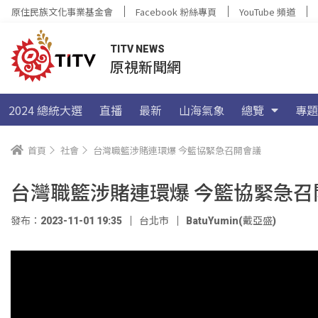
原住民族文化事業基金會
Facebook 粉絲專頁
YouTube 頻道
TITV NEWS
原視新聞網
2024 總統大選
直播
最新
山海氣象
總覽
專題
首頁
社會
台灣職籃涉賭連環爆 今籃協緊急召開會議
台灣職籃涉賭連環爆 今籃協緊急召
發布：2023-11-01 19:35
台北市
BatuYumin(戴亞盛)