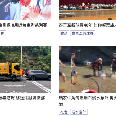
後引退 8月返台東辦系列賽
泰青盃籃球賽40年 信仰凝聚族
引退
體育
泰青盃籃球賽
爆毒酒駕 移送法辦調職務
瑪家牛角灣溪瀑布溺水意外 男
治
社會
溺水意外