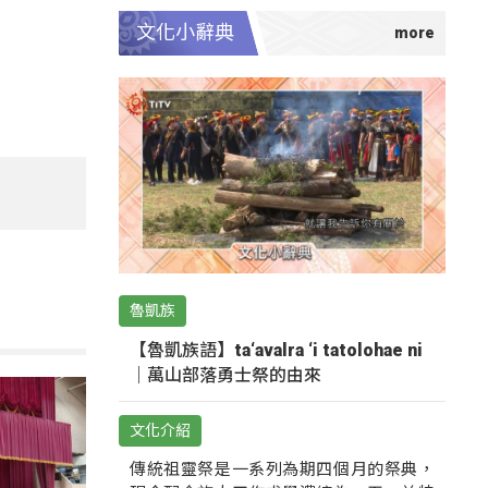
文化小辭典
魯凱族
【魯凱族語】ta‘avalra ‘i tatolohae ni
｜萬山部落勇士祭的由來
文化介紹
傳統祖靈祭是一系列為期四個月的祭典，