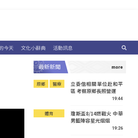
的今天
文化小辭典
活動訊息
最新新聞
立委偕相關單位赴和平
原鄉
醫療
區 考察原鄉長照營運
19:44
瓊斯盃8/14燃戰火 中華
體育
男籃陣容星光熠熠
19:26