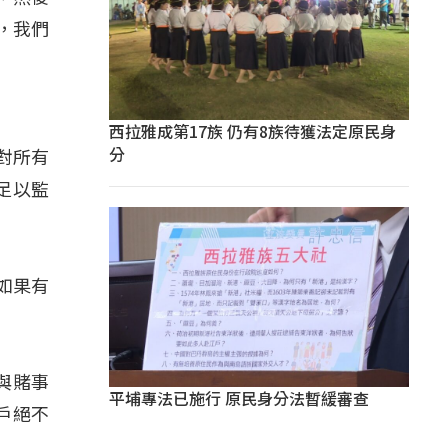
，我們
西拉雅成第17族 仍有8族待獲法定原民身
分
對所有
足以監
如果有
與賭事
平埔專法已施行 原民身分法暫緩審查
戶絕不