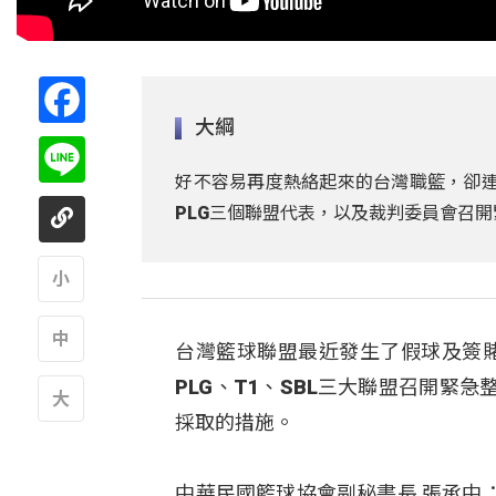
Facebook
大綱
Line
好不容易再度熱絡起來的台灣職籃，卻連續
PLG三個聯盟代表，以及裁判委員會召
A
台灣籃球聯盟最近發生了假球及簽
A
PLG、T1、SBL三大聯盟召開
採取的措施。
A
中華民國籃球協會副秘書長 張承中