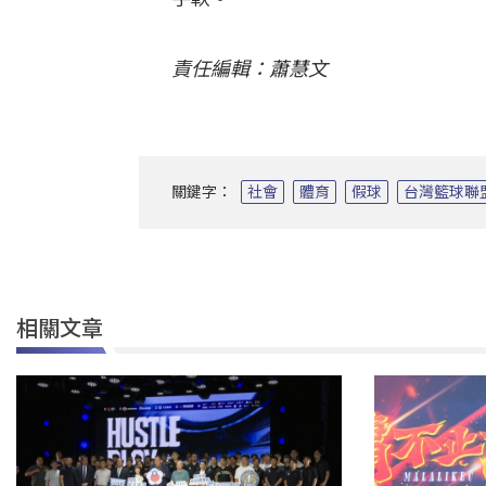
責任編輯：蕭慧文
關鍵字：
社會
體育
假球
台灣籃球聯
相關文章