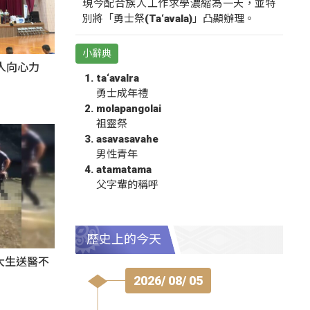
現今配合族人工作求學濃縮為一天，並特
別將「勇士祭(Ta‘avala)」凸顯辦理。
小辭典
人向心力
ta‘avalra
勇士成年禮
molapangolai
祖靈祭
asavasavahe
男性青年
atamatama
父字輩的稱呼
歷史上的今天
大生送醫不
2026/ 08/ 05