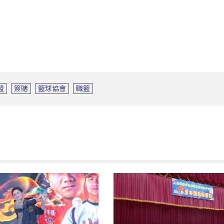
盟
簽賭
籃球協會
職籃