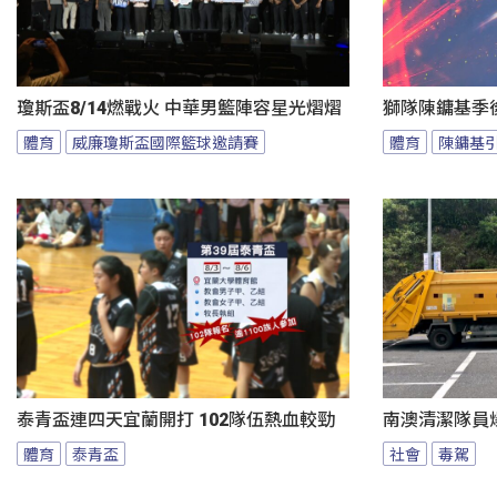
瓊斯盃8/14燃戰火 中華男籃陣容星光熠熠
獅隊陳鏞基季
體育
威廉瓊斯盃國際籃球邀請賽
體育
陳鏞基
泰青盃連四天宜蘭開打 102隊伍熱血較勁
南澳清潔隊員
體育
泰青盃
社會
毒駕