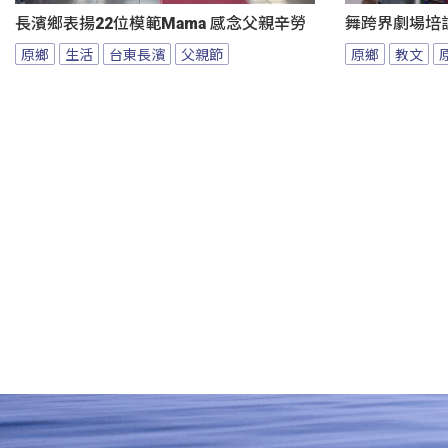
長濱鄉表揚22位模範Mama 感念父親辛勞
舞跨界劇場培
原鄉
生活
台東長濱
父親節
原鄉
教文