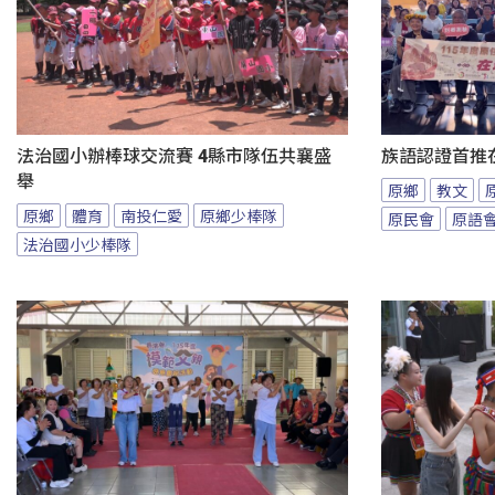
法治國小辦棒球交流賽 4縣市隊伍共襄盛
族語認證首推
舉
原鄉
教文
原鄉
體育
南投仁愛
原鄉少棒隊
原民會
原語
法治國小少棒隊