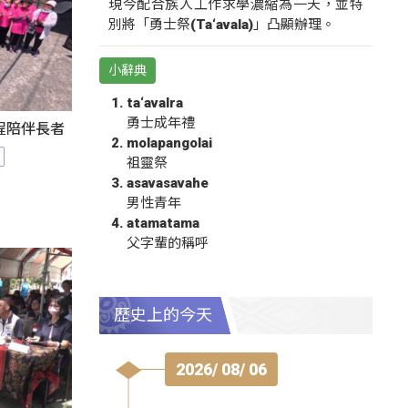
現今配合族人工作求學濃縮為一天，並特
別將「勇士祭(Ta‘avala)」凸顯辦理。
小辭典
ta‘avalra
勇士成年禮
程陪伴長者
molapangolai
祖靈祭
asavasavahe
男性青年
atamatama
父字輩的稱呼
歷史上的今天
2026/ 08/ 06