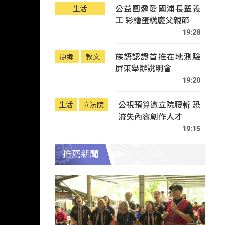
公益團邀愛國浦長輩義
生活
工 彩繪蛋糕慶父親節
19:28
族語認證首推在地測驗
原鄉
教文
屏東舉辦說明會
19:20
公視預算遭立院腰斬 恐
生活
立法院
流失內容創作人才
19:15
推薦新聞