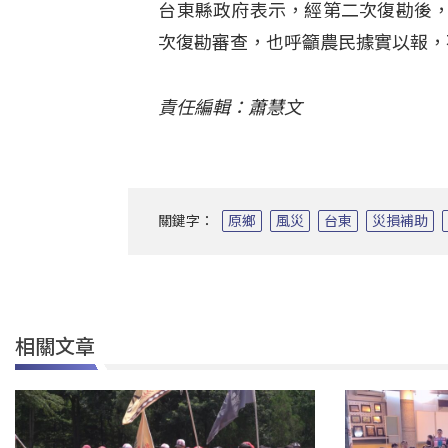
台東縣政府表示，經第二次復勘後，
次復勘審查，也呼籲農民據實以報，
責任編輯：蕭慧文
關鍵字：
原鄉
風災
台東
災損補助
相關文章