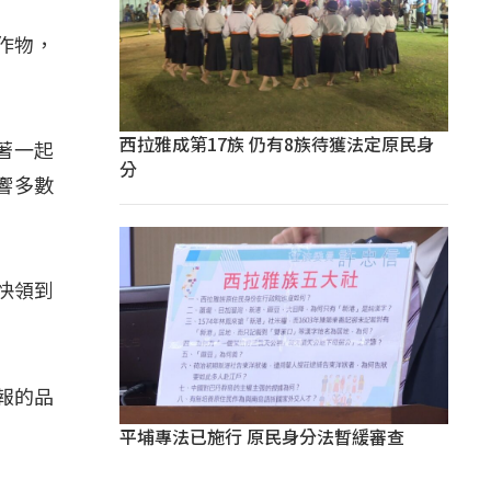
作物，
西拉雅成第17族 仍有8族待獲法定原民身
著一起
分
響多數
快領到
報的品
平埔專法已施行 原民身分法暫緩審查