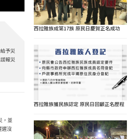
西拉雅族成第17族 原民日慶賀正名成功
」給予災
卻謊報災
西拉雅族獲民族認定 原民日回顧正名歷程
災，並
遲遲沒