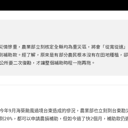
災情慘重，農業部立刻核定全縣均為重災區，將會「從寬從速
到補助款。經了解，原來是有部分農民根本沒有在田地種植，
公所要二次復勘，才讓整個補助時程一拖再拖。
今年9月海葵颱風過境台東造成的慘況，農業部也立刻到台東勘
到20%，都可以申請農損補助，但如今過了快2個月，補助款仍