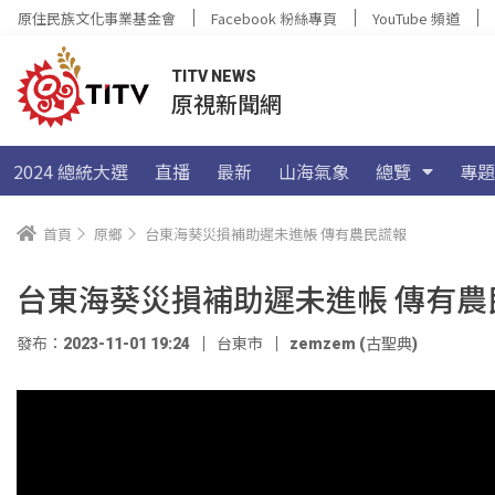
原住民族文化事業基金會
Facebook 粉絲專頁
YouTube 頻道
TITV NEWS
原視新聞網
2024 總統大選
直播
最新
山海氣象
總覽
專題
首頁
原鄉
台東海葵災損補助遲未進帳 傳有農民謊報
台東海葵災損補助遲未進帳 傳有農
發布：2023-11-01 19:24
台東市
zemzem (古聖典)