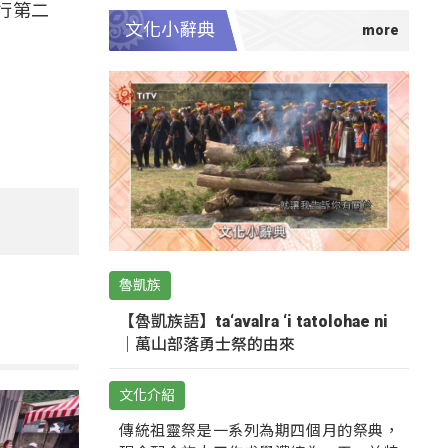
行第二
文化小辭典
魯凱族
【魯凱族語】ta‘avalra ‘i tatolohae ni
｜萬山部落勇士祭的由來
文化介紹
傳統祖靈祭是一系列為期四個月的祭典，