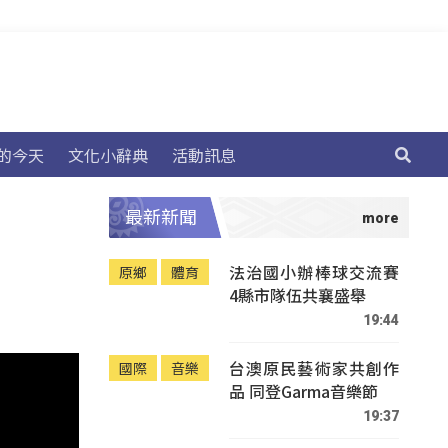
的今天
文化小辭典
活動訊息
最新新聞
法治國小辦棒球交流賽
原鄉
體育
4縣市隊伍共襄盛舉
19:44
台澳原民藝術家共創作
國際
音樂
品 同登Garma音樂節
19:37