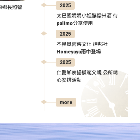
2025
原鄉長照營
太巴塱媽媽小姐釀糯米酒 待
palimo分享使用
2025
不畏風雨傳文化 達邦社
Homeyaya雨中登場
2025
仁愛鄉表揚模範父親 公所精
心安排活動
more