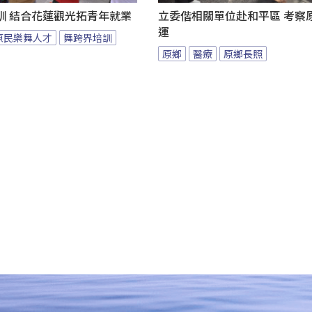
訓 結合花蓮觀光拓青年就業
立委偕相關單位赴和平區 考察
運
原民樂舞人才
舞跨界培訓
原鄉
醫療
原鄉長照