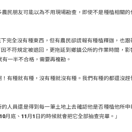
多農民朋友可能以為不用現場勘查，即使不是種植相關的
底下完全沒有種東西，但有農民卻謊報有種植釋迦，也跟
了因不符規定被退回，更拖延到鄉鎮公所的作業時間，影
就有一半不合格，需要再複勘。
啊！有種就有種，沒有種就沒有種。我們有種的都還沒趕
所的人員還是得到每一筆土地上去確認他是否種植他所申
0月底、11月1日的時候就會把它全部抽查完畢。」