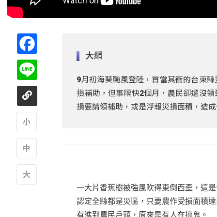
Facebook
大綱
Line
9月初海葵颱風登陸，首當其衝的台東縣
損補助，但事隔快2個月，農民卻還沒領
損要請領補助，或是浮報災損面積，造成
A
A
一大片香蕉樹被強風吹得東倒西歪，這是
A
認定全縣都是災區，只要農作受損面積達
有進到農民戶頭，原來是有人在搞鬼。