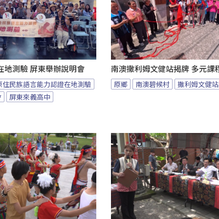
在地測驗 屏東舉辦說明會
南澳撒利姆文健站揭牌 多元課
原住民族語言能力認證在地測驗
原鄉
南澳碧候村
撒利姆文健站
會
屏東來義高中