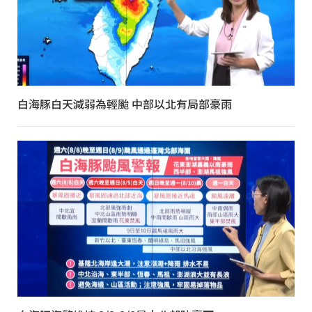
白海豚白天減弱為輕颱 中部以北有局部豪雨