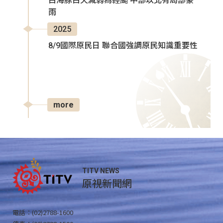
白海豚白天減弱為輕颱 中部以北有局部豪
雨
2025
8/9國際原民日 聯合國強調原民知識重要性
more
TITV NEWS
原視新聞網
電話：(02)2788-1600