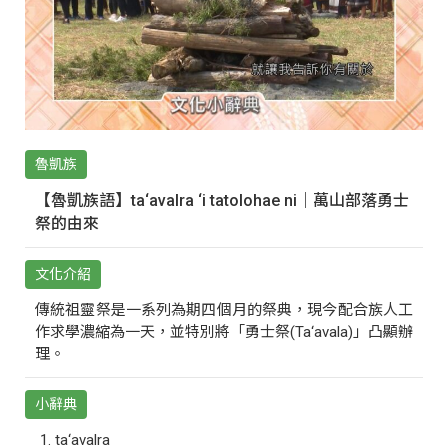
魯凱族
【魯凱族語】ta‘avalra ‘i tatolohae ni｜萬山部落勇士
祭的由來
文化介紹
傳統祖靈祭是一系列為期四個月的祭典，現今配合族人工
作求學濃縮為一天，並特別將「勇士祭(Ta‘avala)」凸顯辦
理。
小辭典
ta‘avalra