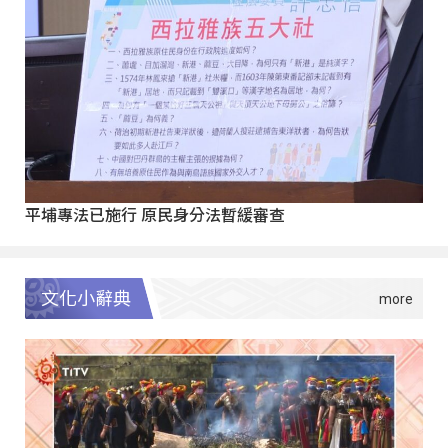
平埔專法已施行 原民身分法暫緩審查
文化小辭典