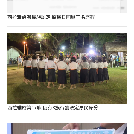
西拉雅族獲民族認定 原民日回顧正名歷程
西拉雅成第17族 仍有8族待獲法定原民身分