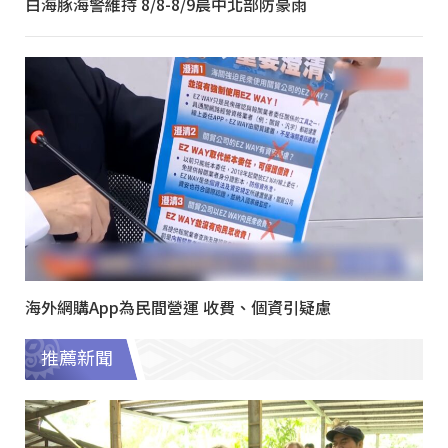
白海豚海警維持 8/8-8/9晨中北部防豪雨
海外網購App為民間營運 收費、個資引疑慮
推薦新聞