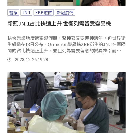
醫療
JN.1
XBB疫苗
新冠疫情
新冠JN.1占比快速上升 世衛列需留意變異株
快快樂樂地度過聖誕假期，緊接著又要迎接跨年，但世界衛
生組織在13日公布，Ormicron變異株XBB衍生的JN.1在國際
間的占比快速正上升，並且列為需要留意的變異株；而根據
疾管署近四周監測狀況，國內無論是境外或是本土重點變異
2023-12-26 19:28
株都以EG.5為主，其次就是JN.1。