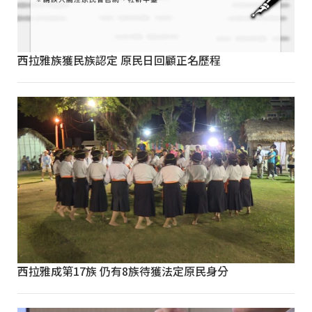
西拉雅族獲民族認定 原民日回顧正名歷程
西拉雅成第17族 仍有8族待獲法定原民身分