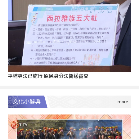
平埔專法已施行 原民身分法暫緩審查
文化小辭典