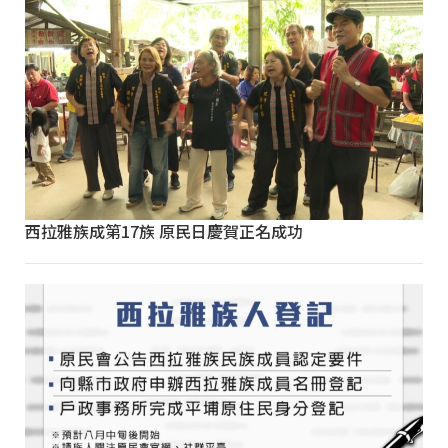
西拉雅族成第17族 原民日慶賀正名成功