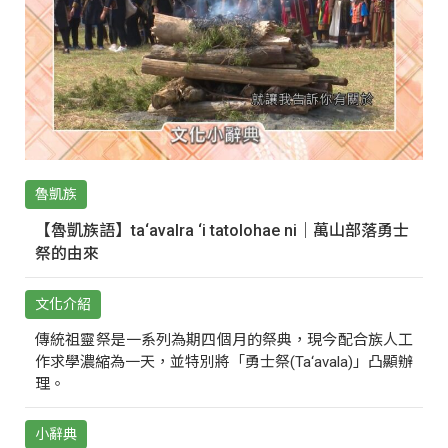
魯凱族
【魯凱族語】ta‘avalra ‘i tatolohae ni｜萬山部落勇士
祭的由來
文化介紹
傳統祖靈祭是一系列為期四個月的祭典，現今配合族人工
作求學濃縮為一天，並特別將「勇士祭(Ta‘avala)」凸顯辦
理。
小辭典