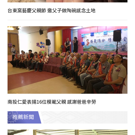
台東窯藝慶父親節 邀父子做陶碗感念土地
南投仁愛表揚16位模範父親 感謝爸爸辛勞
推薦新聞