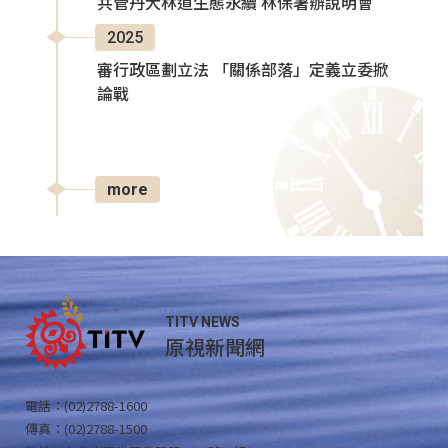
共管丹大林道生態永續 林保署辦說明會
2025
審行政區劃立法 「關係部落」定義立委掀
論戰
more
TITV NEWS
原視新聞網
電話：(02)2788-1600
傳真：(02)2788-1500