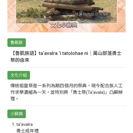
魯凱族
【魯凱族語】ta‘avalra ‘i tatolohae ni｜萬山部落勇士
祭的由來
文化介紹
傳統祖靈祭是一系列為期四個月的祭典，現今配合族人工
作求學濃縮為一天，並特別將「勇士祭(Ta‘avala)」凸顯辦
理。
小辭典
ta‘avalra
勇士成年禮