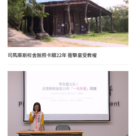
司馬庫斯校舍無照卡關22年 衝擊童受教權