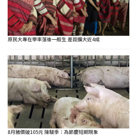
原民大專在學率落後一般生 差距擴大近4成
8月豬價破105元 陳駿季：為節慶短期現象