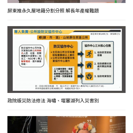
屏東推永久屋地籍分割分照 解長年產權難題
政院版災防法修法 海嘯、堰塞湖列入災害別