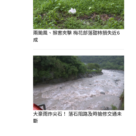
兩颱風、猴害夾擊 梅花部落甜柿損失近6
成
大豪雨炸尖石！ 落石阻路及時搶修交通未
斷