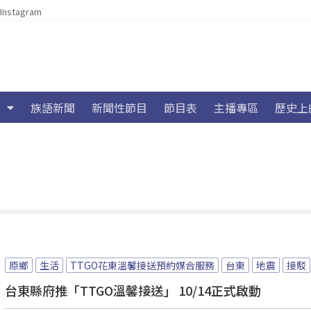
Instagram
族語新聞
新聞性節目
節目表
主播專區
歷史上
原鄉
生活
TTGO花東溫馨接送預約媒合服務
台東
地震
接駁
台東縣府推「TTGO溫馨接送」 10/14正式啟動