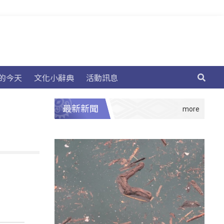
的今天
文化小辭典
活動訊息
最新新聞