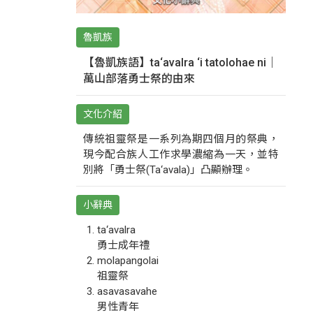
魯凱族
【魯凱族語】ta‘avalra ‘i tatolohae ni｜
萬山部落勇士祭的由來
文化介紹
傳統祖靈祭是一系列為期四個月的祭典，
現今配合族人工作求學濃縮為一天，並特
別將「勇士祭(Ta‘avala)」凸顯辦理。
小辭典
ta‘avalra
勇士成年禮
molapangolai
祖靈祭
asavasavahe
男性青年