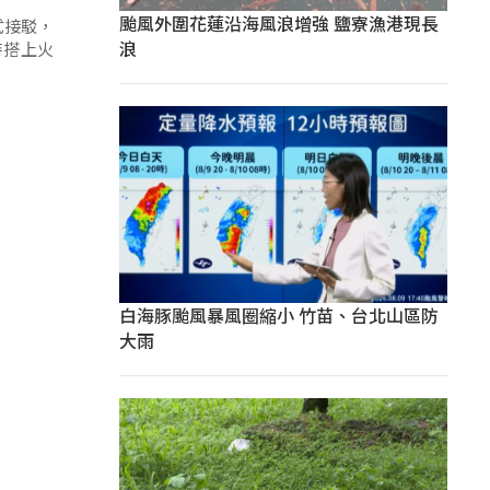
颱風外圍花蓮沿海風浪增強 鹽寮漁港現長
式接駁，
浪
時搭上火
白海豚颱風暴風圈縮小 竹苗、台北山區防
大雨