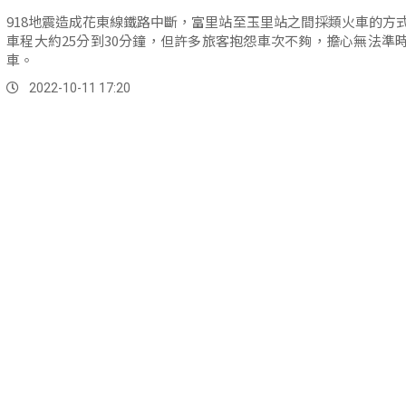
918地震造成花東線鐵路中斷，富里站至玉里站之間採類火車的方
車程大約25分到30分鐘，但許多旅客抱怨車次不夠，擔心無法準
車。
2022-10-11 17:20