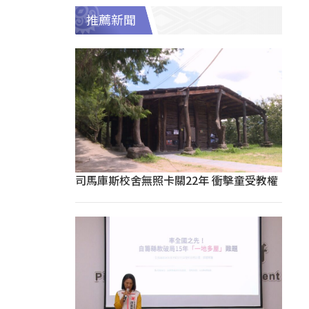
推薦新聞
司馬庫斯校舍無照卡關22年 衝擊童受教權