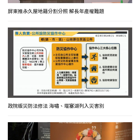
屏東推永久屋地籍分割分照 解長年產權難題
政院版災防法修法 海嘯、堰塞湖列入災害別