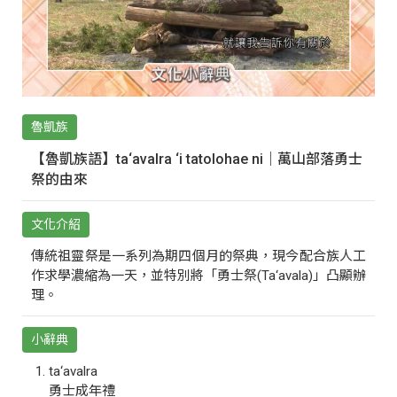
魯凱族
【魯凱族語】ta‘avalra ‘i tatolohae ni｜萬山部落勇士
祭的由來
文化介紹
傳統祖靈祭是一系列為期四個月的祭典，現今配合族人工
作求學濃縮為一天，並特別將「勇士祭(Ta‘avala)」凸顯辦
理。
小辭典
ta‘avalra
勇士成年禮