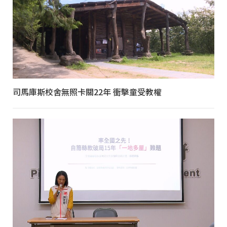
司馬庫斯校舍無照卡關22年 衝擊童受教權