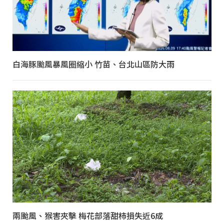
白海豚颱風暴風圈縮小 竹苗、台北山區防大雨
兩颱風、猴害夾擊 梅花部落甜柿損失近6成