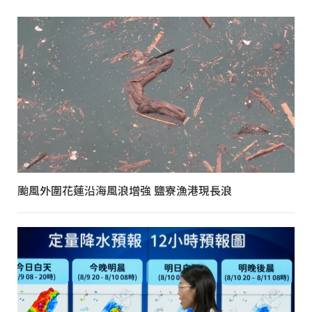
颱風外圍花蓮沿海風浪增強 鹽寮漁港現長浪