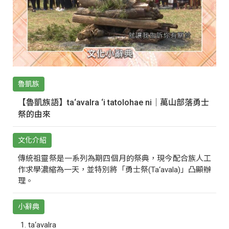
魯凱族
【魯凱族語】ta‘avalra ‘i tatolohae ni｜萬山部落勇士
祭的由來
文化介紹
傳統祖靈祭是一系列為期四個月的祭典，現今配合族人工
作求學濃縮為一天，並特別將「勇士祭(Ta‘avala)」凸顯辦
理。
小辭典
ta‘avalra