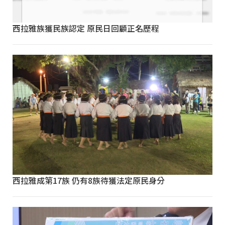
西拉雅族獲民族認定 原民日回顧正名歷程
西拉雅成第17族 仍有8族待獲法定原民身分