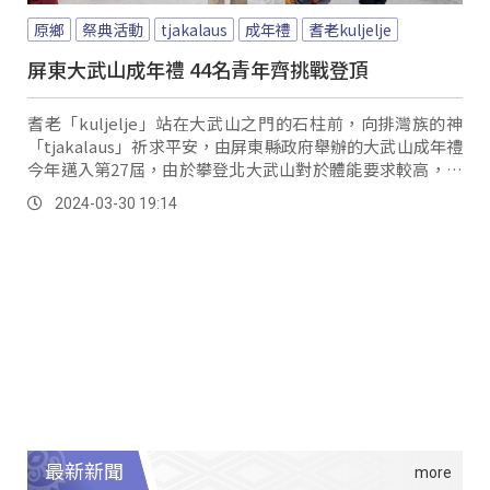
原鄉
祭典活動
tjakalaus
成年禮
耆老kuljelje
屏東大武山成年禮 44名青年齊挑戰登頂
耆老「kuljelje」站在大武山之門的石柱前，向排灣族的神
「tjakalaus」祈求平安，由屏東縣政府舉辦的大武山成年禮
今年邁入第27屆，由於攀登北大武山對於體能要求較高，經
過行前兩階段訓練後，甄選出44位青年，接下來三天他們將
2024-03-30 19:14
彼此扶持、鼓勵，一起踏上山林學習的道路。
最新新聞