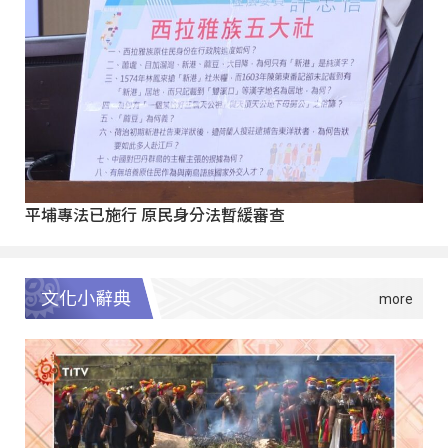
平埔專法已施行 原民身分法暫緩審查
文化小辭典