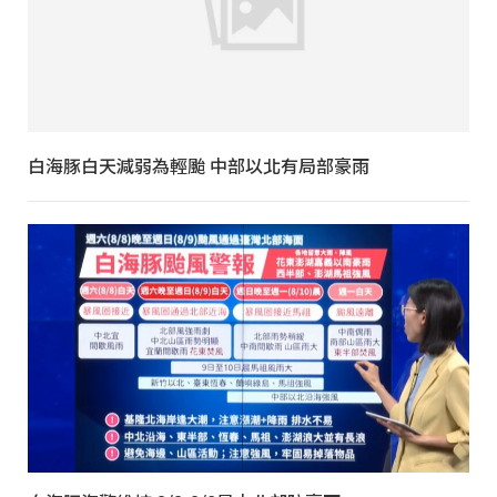
白海豚白天減弱為輕颱 中部以北有局部豪雨