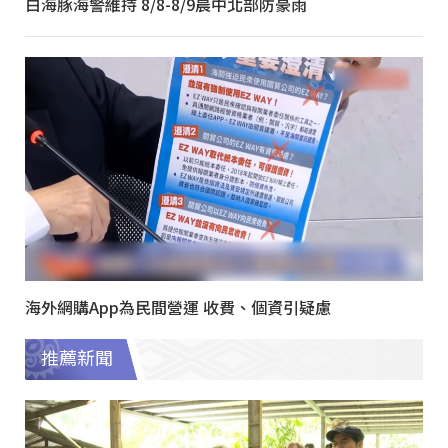
白海豚海警維持 8/8-8/9晨中北部防豪雨
海外網購App為民間營運 收費、個資引疑慮
推薦新聞