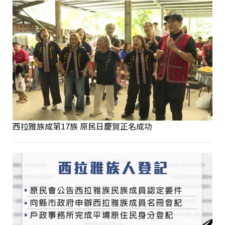
西拉雅族成第17族 原民日慶賀正名成功