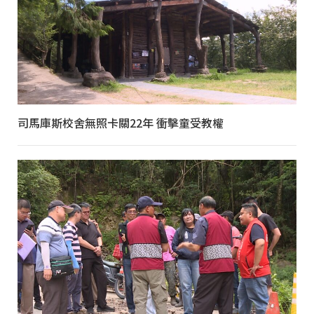
司馬庫斯校舍無照卡關22年 衝擊童受教權