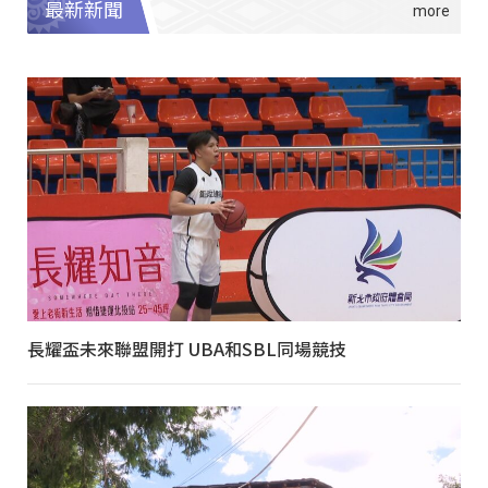
最新新聞
長耀盃未來聯盟開打 UBA和SBL同場競技