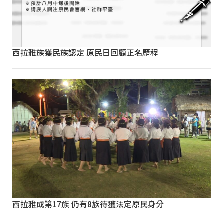
西拉雅族獲民族認定 原民日回顧正名歷程
西拉雅成第17族 仍有8族待獲法定原民身分