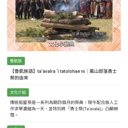
魯凱族
【魯凱族語】ta‘avalra ‘i tatolohae ni｜萬山部落勇士
祭的由來
文化介紹
傳統祖靈祭是一系列為期四個月的祭典，現今配合族人工
作求學濃縮為一天，並特別將「勇士祭(Ta‘avala)」凸顯辦
理。