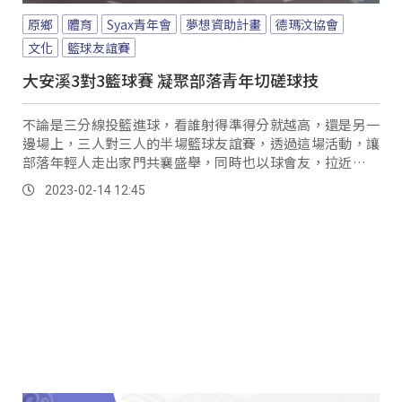
原鄉
體育
Syax青年會
夢想資助計畫
德瑪汶協會
文化
籃球友誼賽
大安溪3對3籃球賽 凝聚部落青年切磋球技
不論是三分線投籃進球，看誰射得準得分就越高，還是另一
邊場上，三人對三人的半場籃球友誼賽，透過這場活動，讓
部落年輕人走出家門共襄盛舉，同時也以球會友，拉近彼此
間的距離。
2023-02-14 12:45