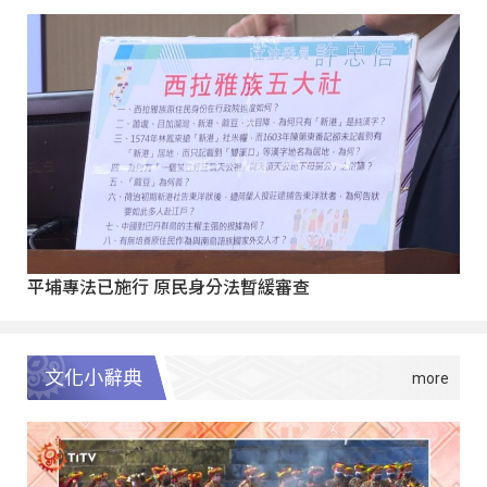
平埔專法已施行 原民身分法暫緩審查
文化小辭典