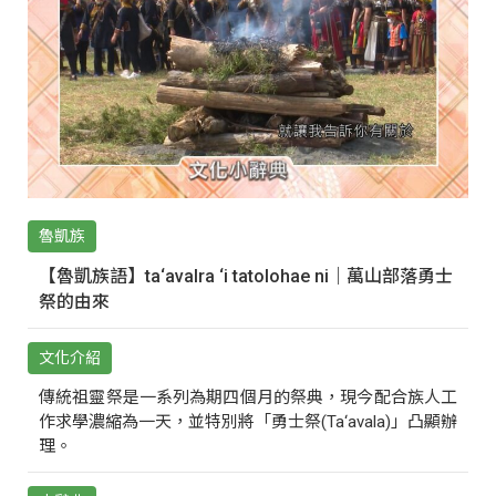
魯凱族
【魯凱族語】ta‘avalra ‘i tatolohae ni｜萬山部落勇士
祭的由來
文化介紹
傳統祖靈祭是一系列為期四個月的祭典，現今配合族人工
作求學濃縮為一天，並特別將「勇士祭(Ta‘avala)」凸顯辦
理。