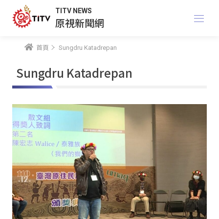
TITV NEWS
原視新聞網
首頁
Sungdru Katadrepan
Sungdru Katadrepan