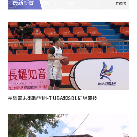
最新新聞
長耀盃未來聯盟開打 UBA和SBL同場競技