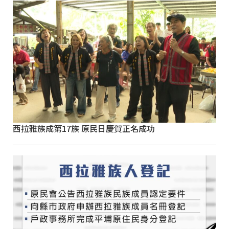
西拉雅族成第17族 原民日慶賀正名成功