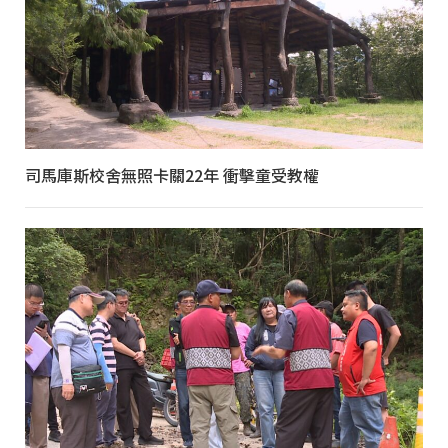
司馬庫斯校舍無照卡關22年 衝擊童受教權