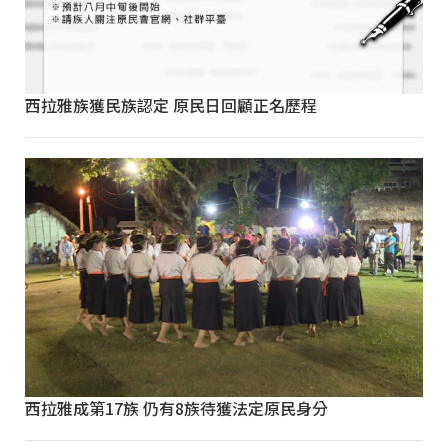
西拉雅族獲民族認定 原民日回顧正名歷程
西拉雅成第17族 仍有8族待獲法定原民身分