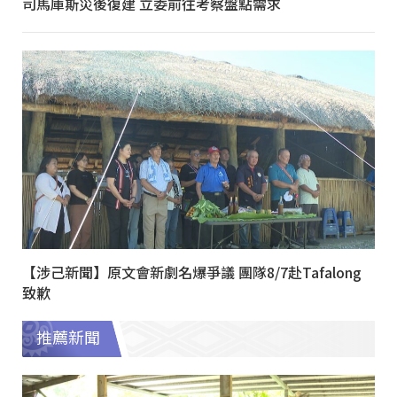
司馬庫斯災後復建 立委前往考察盤點需求
【涉己新聞】原文會新劇名爆爭議 團隊8/7赴Tafalong
致歉
推薦新聞