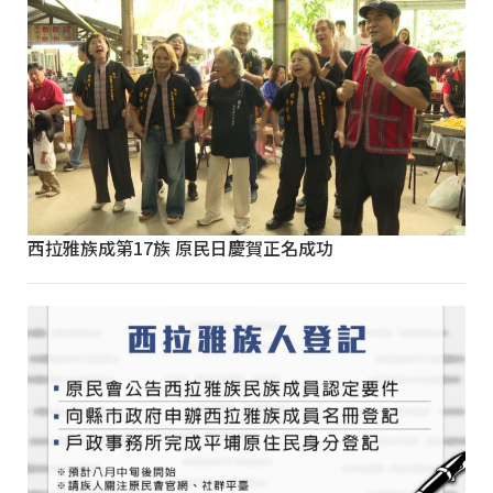
西拉雅族成第17族 原民日慶賀正名成功