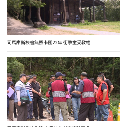
司馬庫斯校舍無照卡關22年 衝擊童受教權