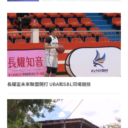
長耀盃未來聯盟開打 UBA和SBL同場競技