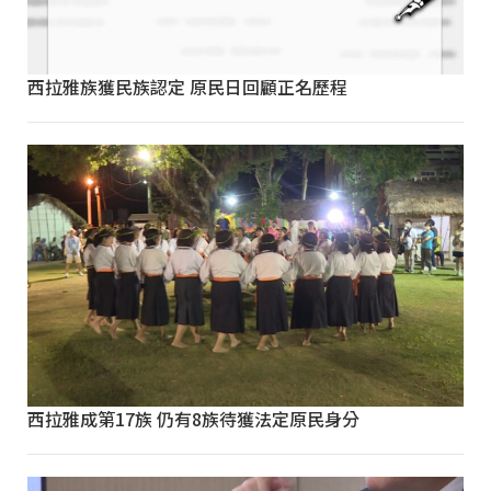
西拉雅族獲民族認定 原民日回顧正名歷程
西拉雅成第17族 仍有8族待獲法定原民身分