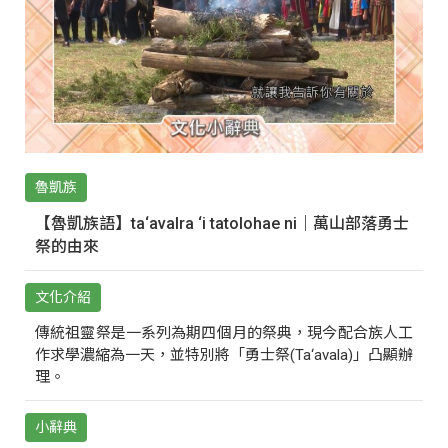
魯凱族
【魯凱族語】ta‘avalra ‘i tatolohae ni｜萬山部落勇士
祭的由來
文化介紹
傳統祖靈祭是一系列為期四個月的祭典，現今配合族人工
作求學濃縮為一天，並特別將「勇士祭(Ta‘avala)」凸顯辦
理。
小辭典