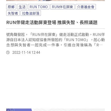
原鄉
生活
RUN TOMO
RUN伴在屏東
介惠基金會
失智者
拉魯滋部落
RUN伴健走活動屏東登場 推廣失智、長照議題
號角聲發起，「RUN伴在屏東」健走活動正式啟動，RUN伴
源自日本法人認知症協會所發起的「RUN TOMO」，起心動
念想與失智者一起完成一件事，引進台灣後稱為「RUN
伴」，強調「陪伴」對失智者的重要性，也希望藉由健走讓
2022-11-14 12:44
民眾能更加認識失智者及長照議題。