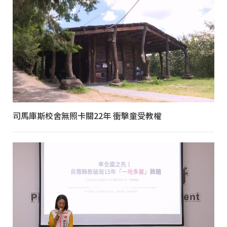
司馬庫斯校舍無照卡關22年 衝擊童受教權