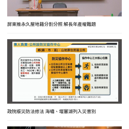
屏東推永久屋地籍分割分照 解長年產權難題
政院版災防法修法 海嘯、堰塞湖列入災害別