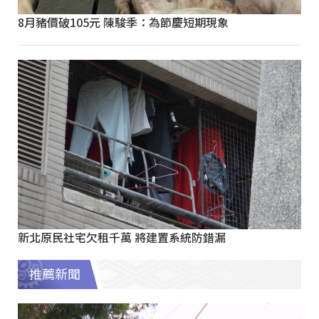
8月豬價破105元 陳駿季：為節慶短期現象
新北原民社宅欠租千萬 將建置系統防錯漏
推薦新聞