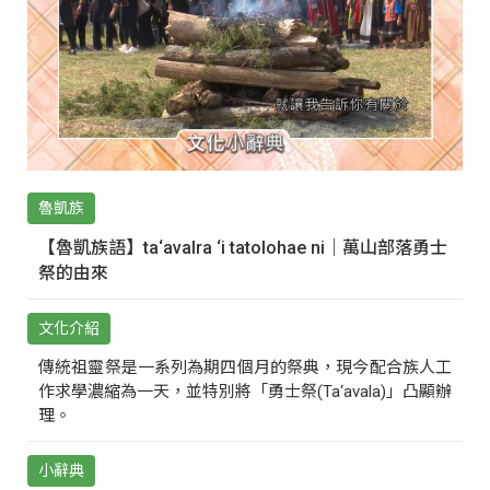
魯凱族
【魯凱族語】ta‘avalra ‘i tatolohae ni｜萬山部落勇士
祭的由來
文化介紹
傳統祖靈祭是一系列為期四個月的祭典，現今配合族人工
作求學濃縮為一天，並特別將「勇士祭(Ta‘avala)」凸顯辦
理。
小辭典