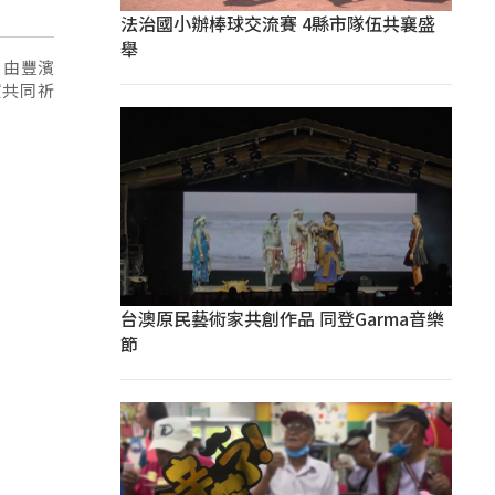
法治國小辦棒球交流賽 4縣市隊伍共襄盛
舉
，由豐濱
賓共同祈
台澳原民藝術家共創作品 同登Garma音樂
節