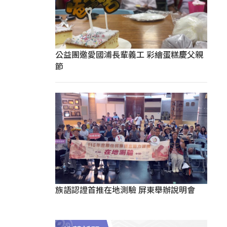
公益團邀愛國浦長輩義工 彩繪蛋糕慶父親
節
族語認證首推在地測驗 屏東舉辦說明會