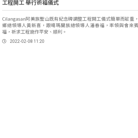
工程開工 舉行祈福儀式
Cilangasan阿美族聖山既有紀念碑調整工程開工儀式簡單而莊重
鄉總領導人黃新喜，跟噶瑪蘭族總領導人潘春福，率領與會來
福，祈求工程施作平安、順利。
2022-02-08 11:20