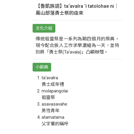
【魯凱族語】ta‘avalra ‘i tatolohae ni｜
萬山部落勇士祭的由來
文化介紹
傳統祖靈祭是一系列為期四個月的祭典，
現今配合族人工作求學濃縮為一天，並特
別將「勇士祭(Ta‘avala)」凸顯辦理。
小辭典
ta‘avalra
勇士成年禮
molapangolai
祖靈祭
asavasavahe
男性青年
atamatama
父字輩的稱呼