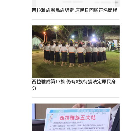
西拉雅族獲民族認定 原民日回顧正名歷程
西拉雅成第17族 仍有8族待獲法定原民身
分