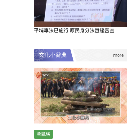
平埔專法已施行 原民身分法暫緩審查
文化小辭典
魯凱族