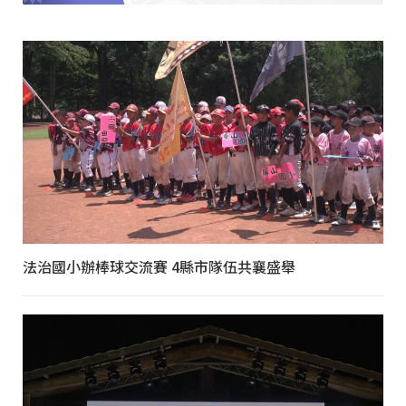
法治國小辦棒球交流賽 4縣市隊伍共襄盛舉