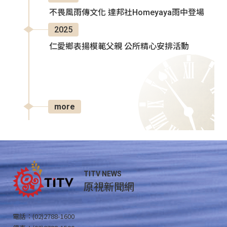
不畏風雨傳文化 達邦社Homeyaya雨中登場
2025
仁愛鄉表揚模範父親 公所精心安排活動
more
TITV NEWS
原視新聞網
電話：(02)2788-1600