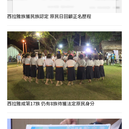
西拉雅族獲民族認定 原民日回顧正名歷程
西拉雅成第17族 仍有8族待獲法定原民身分