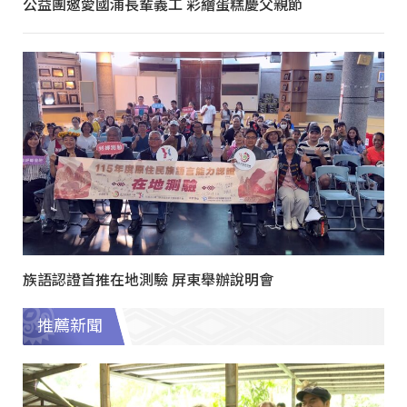
公益團邀愛國浦長輩義工 彩繪蛋糕慶父親節
族語認證首推在地測驗 屏東舉辦說明會
推薦新聞