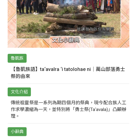
魯凱族
【魯凱族語】ta‘avalra ‘i tatolohae ni｜萬山部落勇士
祭的由來
文化介紹
傳統祖靈祭是一系列為期四個月的祭典，現今配合族人工
作求學濃縮為一天，並特別將「勇士祭(Ta‘avala)」凸顯辦
理。
小辭典