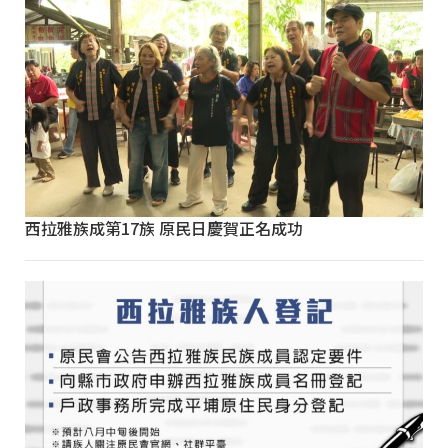
西拉雅族成第17族 原民日慶賀正名成功