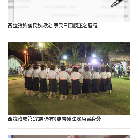
西拉雅族獲民族認定 原民日回顧正名歷程
西拉雅成第17族 仍有8族待獲法定原民身分