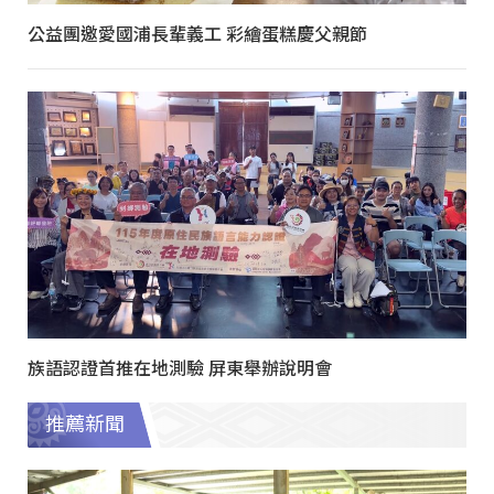
公益團邀愛國浦長輩義工 彩繪蛋糕慶父親節
族語認證首推在地測驗 屏東舉辦說明會
推薦新聞