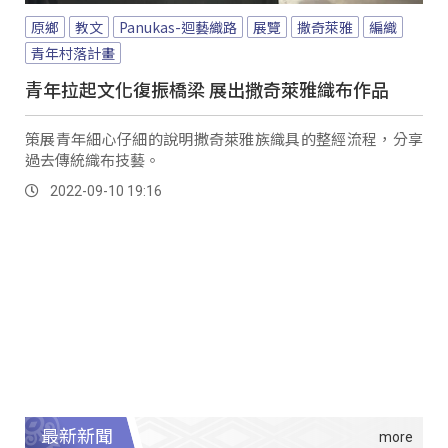
原鄉
教文
Panukas-迴藝織路
展覽
撒奇萊雅
編織
青年村落計畫
青年拉起文化復振橋梁 展出撒奇萊雅織布作品
策展青年細心仔細的說明撒奇萊雅族織具的整經流程，分享
過去傳統織布技藝。
2022-09-10 19:16
最新新聞