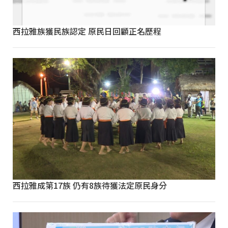
西拉雅族獲民族認定 原民日回顧正名歷程
西拉雅成第17族 仍有8族待獲法定原民身分