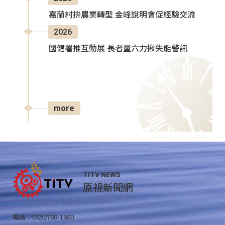
嘉蘭村拚農業轉型 金峰說明會促經驗交流
2026
國健署推互動展 長者量六力揪失能警訊
more
TITV NEWS
原視新聞網
電話：(02)2788-1600