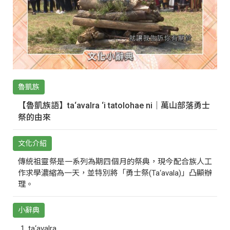
魯凱族
【魯凱族語】ta‘avalra ‘i tatolohae ni｜萬山部落勇士
祭的由來
文化介紹
傳統祖靈祭是一系列為期四個月的祭典，現今配合族人工
作求學濃縮為一天，並特別將「勇士祭(Ta‘avala)」凸顯辦
理。
小辭典
ta‘avalra