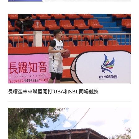
長耀盃未來聯盟開打 UBA和SBL同場競技