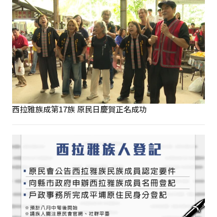
西拉雅族成第17族 原民日慶賀正名成功