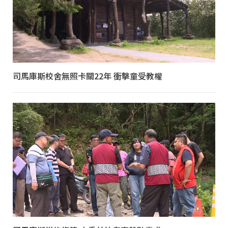
司馬庫斯校舍無照卡關22年 衝擊童受教權