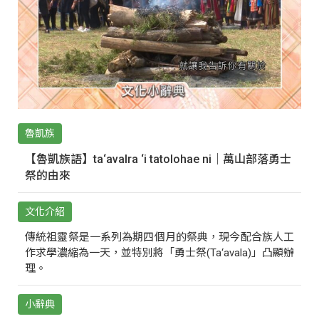
魯凱族
【魯凱族語】ta‘avalra ‘i tatolohae ni｜萬山部落勇士
祭的由來
文化介紹
傳統祖靈祭是一系列為期四個月的祭典，現今配合族人工
作求學濃縮為一天，並特別將「勇士祭(Ta‘avala)」凸顯辦
理。
小辭典