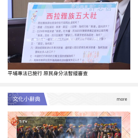
平埔專法已施行 原民身分法暫緩審查
文化小辭典