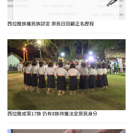
西拉雅族獲民族認定 原民日回顧正名歷程
西拉雅成第17族 仍有8族待獲法定原民身分