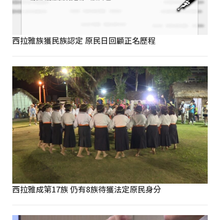
西拉雅族獲民族認定 原民日回顧正名歷程
西拉雅成第17族 仍有8族待獲法定原民身分