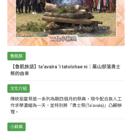
魯凱族
【魯凱族語】ta‘avalra ‘i tatolohae ni｜萬山部落勇士
祭的由來
文化介紹
傳統祖靈祭是一系列為期四個月的祭典，現今配合族人工
作求學濃縮為一天，並特別將「勇士祭(Ta‘avala)」凸顯辦
理。
小辭典