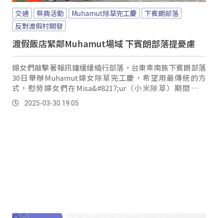
交通
祭典活動
Muhamut除草完工慶
下賓朗部落
反對渡假村開發
渡假飯店緊鄰Muhamut場域 下賓朗部落提憂慮
婦女們敲擊著報訊鐘緩緩繞行部落，台東卑南族下賓朗部落
30日舉辦Muhamut婦女除草完工慶，希望用最傳統的方
式，慰勞婦女們在Misa&#8217;ur（小米除草）期間的辛
勞。
2025-03-30 19:05