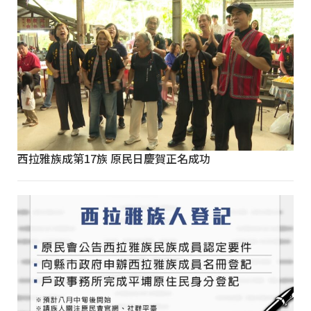
西拉雅族成第17族 原民日慶賀正名成功