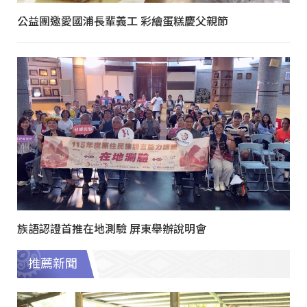
公益團邀愛國浦長輩義工 彩繪蛋糕慶父親節
族語認證首推在地測驗 屏東舉辦說明會
推薦新聞