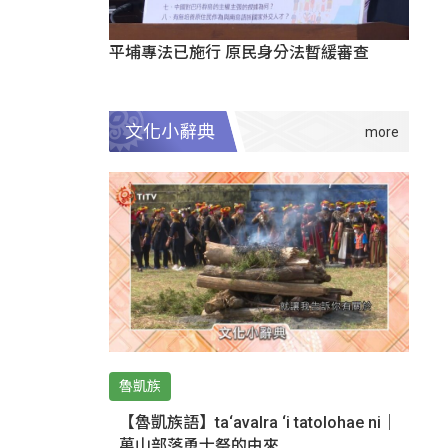
平埔專法已施行 原民身分法暫緩審查
文化小辭典
魯凱族
【魯凱族語】ta‘avalra ‘i tatolohae ni｜
萬山部落勇士祭的由來