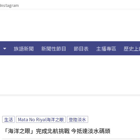
Instagram
族語新聞
新聞性節目
節目表
主播專區
歷史上
生活
Mata No Riyal海洋之眼
登陸淡水
「海洋之眼」完成北航挑戰 今抵達淡水碼頭