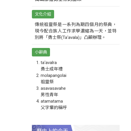
文化介紹
傳統祖靈祭是一系列為期四個月的祭典，
現今配合族人工作求學濃縮為一天，並特
別將「勇士祭(Ta‘avala)」凸顯辦理。
小辭典
ta‘avalra
勇士成年禮
molapangolai
祖靈祭
asavasavahe
男性青年
atamatama
父字輩的稱呼
歷史上的今天