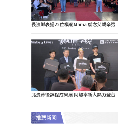
長濱鄉表揚22位模範Mama 感念父親辛勞
北流幕後課程成果展 阿爆率新人熱力登台
推薦新聞