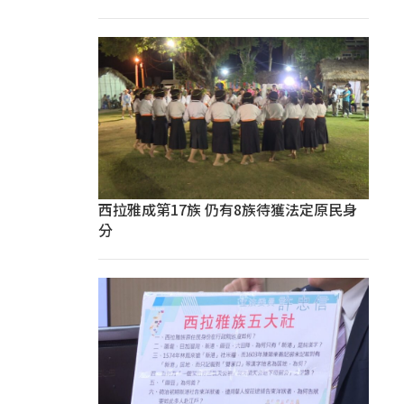
西拉雅成第17族 仍有8族待獲法定原民身
分