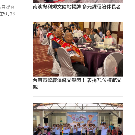
南澳撒利姆文健站揭牌 多元課程陪伴長者
6日從台
5月23
台東市歡慶溫馨父親節！ 表揚71位模範父
親