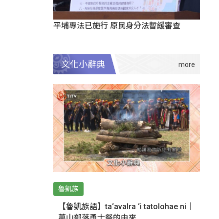
平埔專法已施行 原民身分法暫緩審查
文化小辭典
魯凱族
【魯凱族語】ta‘avalra ‘i tatolohae ni｜
萬山部落勇士祭的由來