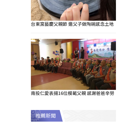
台東窯藝慶父親節 邀父子做陶碗感念土地
南投仁愛表揚16位模範父親 感謝爸爸辛勞
推薦新聞