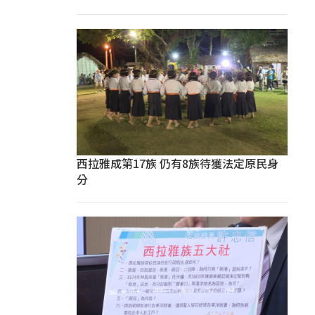
西拉雅成第17族 仍有8族待獲法定原民身
分