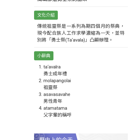
文化介紹
傳統祖靈祭是一系列為期四個月的祭典，
現今配合族人工作求學濃縮為一天，並特
別將「勇士祭(Ta‘avala)」凸顯辦理。
小辭典
ta‘avalra
勇士成年禮
molapangolai
祖靈祭
asavasavahe
男性青年
atamatama
父字輩的稱呼
歷史上的今天