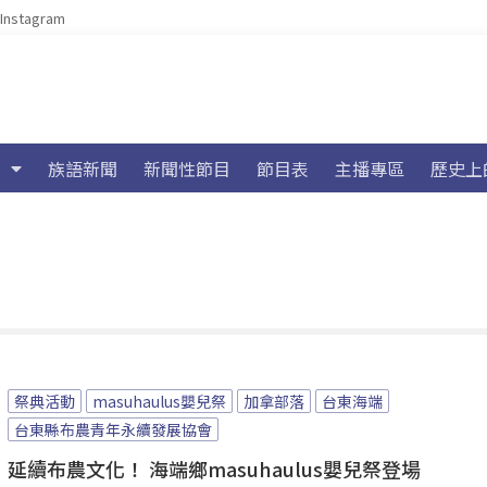
Instagram
族語新聞
新聞性節目
節目表
主播專區
歷史上
祭典活動
masuhaulus嬰兒祭
加拿部落
台東海端
台東縣布農青年永續發展協會
延續布農文化！ 海端鄉masuhaulus嬰兒祭登場