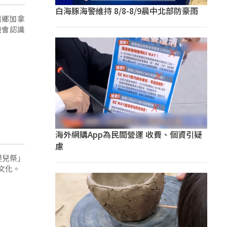
白海豚海警維持 8/8-8/9晨中北部防豪雨
端鄉加拿
機會認識
海外網購App為民間營運 收費、個資引疑
慮
嬰兒祭」
文化。