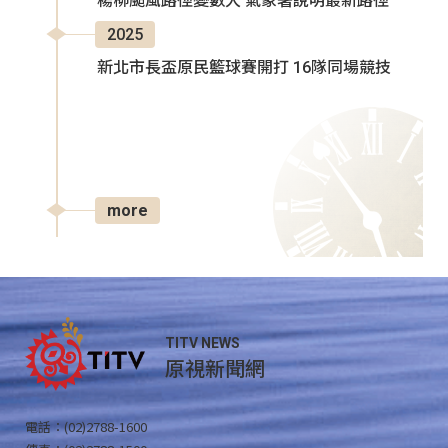
楊柳颱風路徑變數大 氣象署說明最新路徑
2025
新北市長盃原民籃球賽開打 16隊同場競技
more
TITV NEWS
原視新聞網
電話：(02)2788-1600