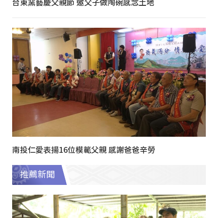
台東窯藝慶父親節 邀父子做陶碗感念土地
南投仁愛表揚16位模範父親 感謝爸爸辛勞
推薦新聞