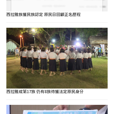
西拉雅族獲民族認定 原民日回顧正名歷程
西拉雅成第17族 仍有8族待獲法定原民身分