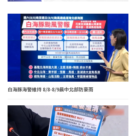
白海豚海警維持 8/8-8/9晨中北部防豪雨