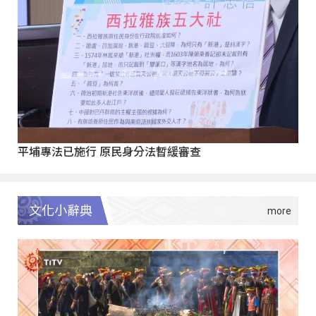
平埔專法已施行 原民身分法暫緩審查
文化小辭典