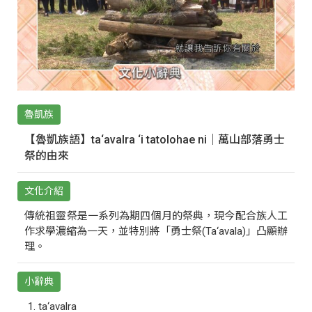
魯凱族
【魯凱族語】ta‘avalra ‘i tatolohae ni｜萬山部落勇士
祭的由來
文化介紹
傳統祖靈祭是一系列為期四個月的祭典，現今配合族人工
作求學濃縮為一天，並特別將「勇士祭(Ta‘avala)」凸顯辦
理。
小辭典
ta‘avalra